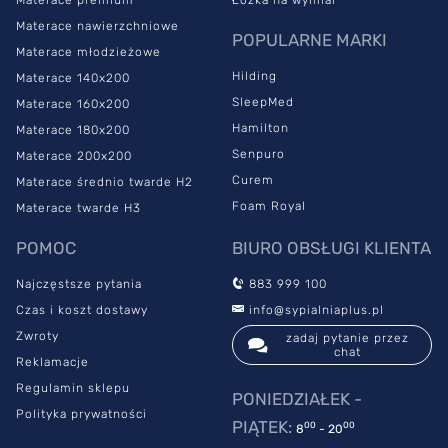
filmie lub książce. Ochroni ono ścianę przed zabrudzeniami i
Materace nawierzchniowe
ścieraniem się farby a do tego zatrzyma bijący od niej chłód.
POPULARNE MARKI
Materace młodzieżowe
Jak prawidłowo dbać o łóżko
Hilding
Materace 140x200
Risley?
SleepMed
Materace 160x200
Hamilton
Materace 180x200
Senpuro
Materace 200x200
By zachować tapicerkę w nienagannym stanie, model Risley
Curem
Materace średnio twarde H2
wystarczy regularnie odkurzać. W tym celu używaj miękkiej
Foam Royal
Materace twarde H3
końcówki odkurzacza. Raz na jakiś czas, w ramach generalnych
porządków, możesz wyczyścić tapicerkę przy użyciu specjalnie
POMOC
BIURO OBSŁUGI KLIENTA
przeznaczonego środka. Pamiętaj, by nie ustawiać Risley w
pobliżu kaloryfera lub innych źródeł ciepła. Podwyższona
Najczęstsze pytania
883 999 100
temperatura emitowana przez te urządzenia może je odbarwić.
Czas i koszt dostawy
info@sypialniaplus.pl
Zwroty
zadaj pytanie przez
chat
Reklamacje
Regulamin sklepu
PONIEDZIAŁEK -
Polityka prywatności
PIĄTEK:
00
00
8
- 20