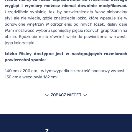
wygląd i wymiary możesz niemal dowolnie modyfikować.
Urządziliście sypialnię tak, by odzwierciedlała Wasz niebanalny
styl, ale nie wiecie, gdzie znajdziecie łóżko, które wpasuje się w
odnowione wnętrze? W odróżnieniu od innych łóżek, Risley daje
Wam możliwość wyboru spomiędzy pięciu różnych grup tkanin na
obicie. Będziecie mieć również wiele do powiedzenia w kwestii
jego kolorystyki.
Łóżko Risley
dostępne jest w następujących rozmiarach
powierzchni spania:
140 cm x 200 cm - w tym wypadku szerokość podstawy wynosi
150 cm a wezgłowia 162 cm;
160 cm x 200 cm - w tym wypadku szerokość podstawy wynosi
170 cm a wezgłowia 182 cm;
ZOBACZ WIĘCEJ
180 cm x 200 cm - w tym wypadku szerokość podstawy wynosi
190 cm a wezgłowia 202 cm;
Dla wszystkich powyższych opcji rozmiarowych wysokość
wezgłowia Risley wynosi 111 cm, zaś wysokość jego boków 48
cm.
Na Twoje życzenie, zmianie może ulec wysokość,
szerokość i grubość boków lub wezgłowia oraz kształt