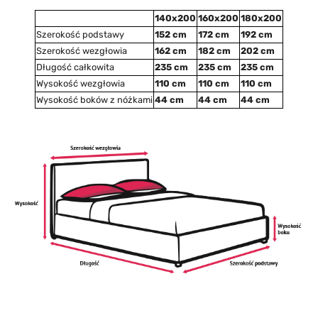
140x200
160x200
180x200
Szerokość podstawy
152 cm
172 cm
192 cm
Szerokość wezgłowia
162 cm
182 cm
202 cm
Długość całkowita
235 cm
235 cm
235 cm
Wysokość wezgłowia
110 cm
110 cm
110 cm
Wysokość boków z nóżkami
44 cm
44 cm
44 cm