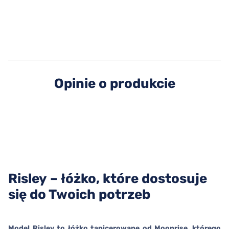
Opinie o produkcie
Risley – łóżko, które dostosuje
się do Twoich potrzeb
Model Risley to łóżko tapicerowane od Moonrise
,
którego