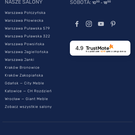
NASZE SALONY
SOBOTA:
00
00
10
- 18
Warszawa Połczyńska
Warszawa Płowiecka
Warszawa Puławska 579
Warszawa Puławska 322
Warszawa Powsińska
4.9
Warszawa Jagiellońska
Na podstawie
6245
opinii
z całego okresu
Warszawa Janki
Kraków Bronowice
Kraków Zakopiańska
Gdańsk — City Meble
Katowice — CH Rozdzień
Wrocław — Giant Meble
Zobacz wszystkie salony