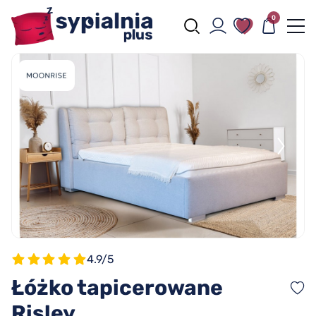
0
4.9/5
Łóżko tapicerowane
Risley