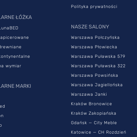
Polityka prywatności
ARNE ŁÓŻKA
NASZE SALONY
LunaBED
tapicerowane
Warszawa Połczyńska
drewniane
Warszawa Płowiecka
kontynentalne
Warszawa Puławska 579
na wymiar
Warszawa Puławska 322
Warszawa Powsińska
Warszawa Jagiellońska
ARNE MARKI
Warszawa Janki
Kraków Bronowice
ed
Kraków Zakopiańska
on
Gdańsk — City Meble
o
Katowice — CH Rozdzień