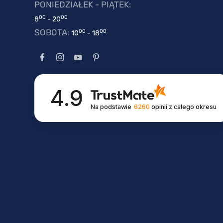
PONIEDZIAŁEK - PIĄTEK:
00
00
8
- 20
SOBOTA:
00
00
10
- 18
4.9
Na podstawie
6260
opinii
z całego okresu