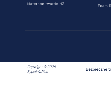
Materace twarde H3
Foam R
Copyright © 2026
Bezpieczne t
SypialniaPlus