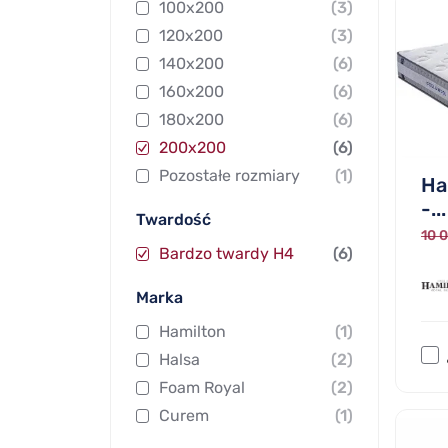
100x200
(3)
120x200
(3)
140x200
(6)
160x200
(6)
180x200
(6)
200x200
(6)
Pozostałe rozmiary
(1)
Ha
-...
Twardość
10 0
Bardzo twardy H4
(6)
Marka
Hamilton
(1)
Halsa
(2)
Foam Royal
(2)
Curem
(1)