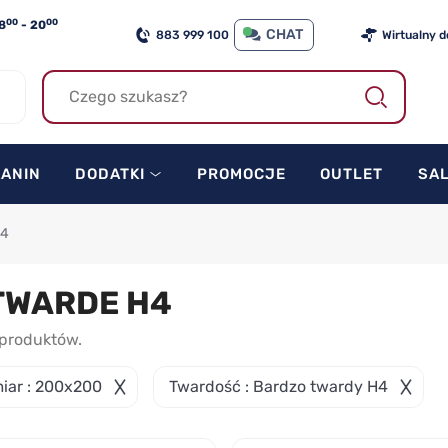
00
00
8
- 20
CHAT
883 999 100
Wirtualny 
KANIN
DODATKI
PROMOCJE
OUTLET
SA
H4
TWARDE H4
produktów.
iar : 200x200
Twardość : Bardzo twardy H4