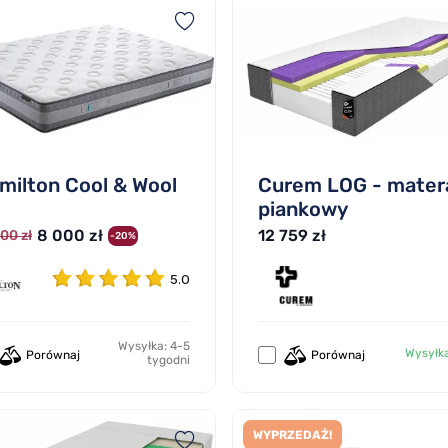
milton Cool & Wool
Curem LOG - mater
piankowy
8 000 zł
12 759 zł
00 zł
-20%
5.0
Wysyłka: 4-5
Wysyłk
Porównaj
Porównaj
tygodni
WYPRZEDAŻ!