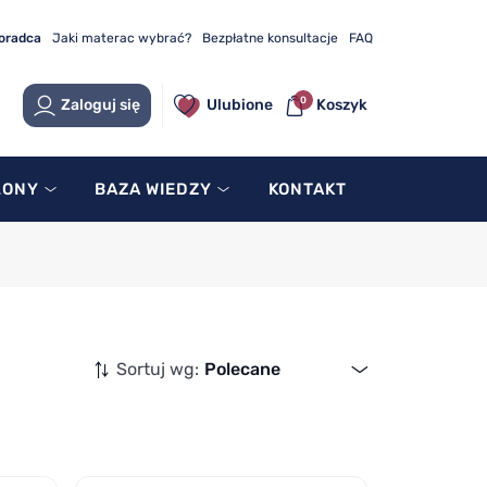
doradca
Jaki materac wybrać?
Bezpłatne konsultacje
FAQ
0
Zaloguj się
Ulubione
Koszyk
LONY
BAZA WIEDZY
KONTAKT
Sortuj wg:
Polecane