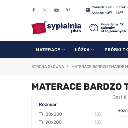
Poniedziałek - Piątek:
00
00
Sobota:
10
- 18
Posiadamy
12
salonów
stacjonarnych
MATERACE
ŁÓŻKA
PRÓBKI T
STRONA GŁÓWNA
/
MATERACE BARDZO TWARDE 
MATERACE BARDZO 
Jest
6
Rozmiar
Rozm
80x200
(3)
90x200
(3)