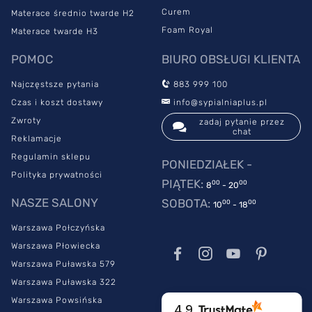
Curem
Materace średnio twarde H2
Foam Royal
Materace twarde H3
POMOC
BIURO OBSŁUGI KLIENTA
Najczęstsze pytania
883 999 100
Czas i koszt dostawy
info@sypialniaplus.pl
Zwroty
zadaj pytanie przez
chat
Reklamacje
Regulamin sklepu
PONIEDZIAŁEK -
Polityka prywatności
PIĄTEK:
00
00
8
- 20
NASZE SALONY
SOBOTA:
00
00
10
- 18
Warszawa Połczyńska
Warszawa Płowiecka
Warszawa Puławska 579
Warszawa Puławska 322
Warszawa Powsińska
4.9