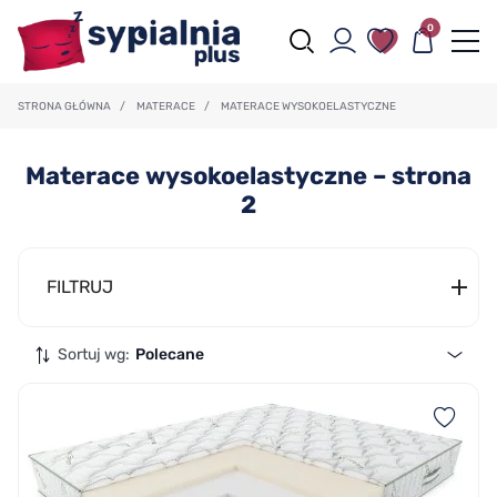
0
STRONA GŁÓWNA
/
MATERACE
/
MATERACE WYSOKOELASTYCZNE
Materace wysokoelastyczne – strona
2
FILTRUJ
Sortuj wg:
Polecane