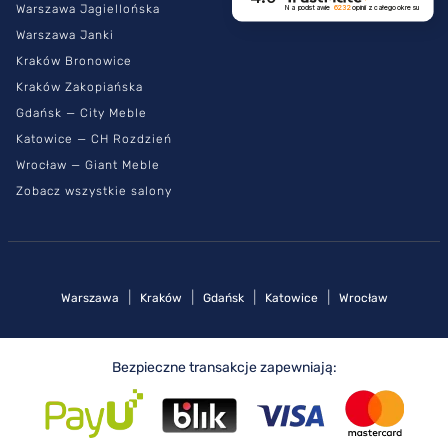
Warszawa Jagiellońska
Na podstawie
6232
opinii
z całego okresu
Warszawa Janki
Kraków Bronowice
Kraków Zakopiańska
Gdańsk — City Meble
Katowice — CH Rozdzień
Wrocław — Giant Meble
Zobacz wszystkie salony
|
|
|
|
Warszawa
Kraków
Gdańsk
Katowice
Wrocław
Bezpieczne transakcje zapewniają: