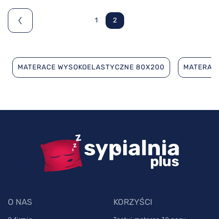
1
2
MATERACE WYSOKOELASTYCZNE 80X200
MATERAC
O NAS
KORZYŚCI