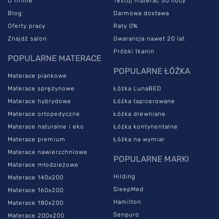
O firmie
Testuj materac 30 nocy
Blog
Darmowa dostawa
Oferty pracy
Raty 0%
Znajdź salon
Gwarancja nawet 20 lat
Próbki tkanin
POPULARNE MATERACE
POPULARNE ŁÓŻKA
Materace piankowe
Materace sprężynowe
Łóżka LunaBED
Materace hybrydowe
Łóżka tapicerowane
Materace ortopedyczne
Łóżka drewniane
Materace naturalne i eko
Łóżka kontynentalne
Materace premium
Łóżka na wymiar
Materace nawierzchniowe
POPULARNE MARKI
Materace młodzieżowe
Hilding
Materace 140x200
SleepMed
Materace 160x200
Hamilton
Materace 180x200
Senpuro
Materace 200x200