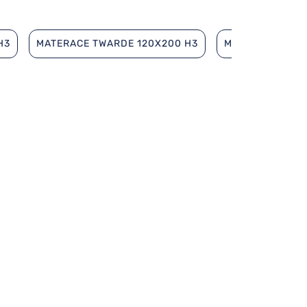
H3
MATERACE TWARDE 120X200 H3
MATERACE TWAR