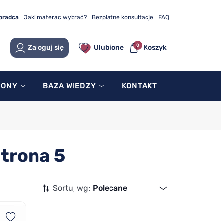
doradca
Jaki materac wybrać?
Bezpłatne konsultacje
FAQ
0
Zaloguj się
Ulubione
Koszyk
LONY
BAZA WIEDZY
KONTAKT
trona 5
Sortuj wg:
Polecane