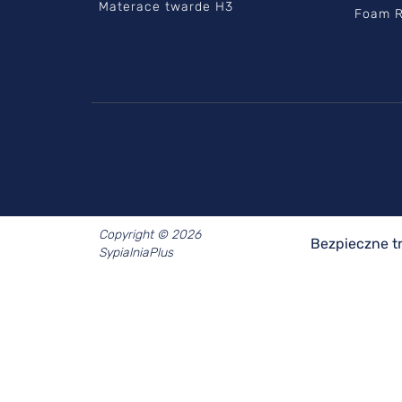
Materace twarde H3
Foam R
Copyright © 2026
Bezpieczne t
SypialniaPlus