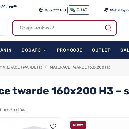
00
00
8
- 20
CHAT
883 999 100
Wirtualny 
KANIN
DODATKI
PROMOCJE
OUTLET
SA
MATERACE TWARDE H3
/
MATERACE TWARDE 160X200 H3
ce twarde 160x200 H3 – s
6
produktów.
NOWY