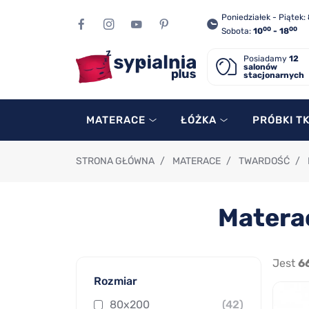
Poniedziałek - Piątek:
00
00
Sobota:
10
- 18
Posiadamy
12
salonów
stacjonarnych
MATERACE
ŁÓŻKA
PRÓBKI T
STRONA GŁÓWNA
/
MATERACE
/
TWARDOŚĆ
/
Matera
Jest
6
Rozmiar
80x200
(42)