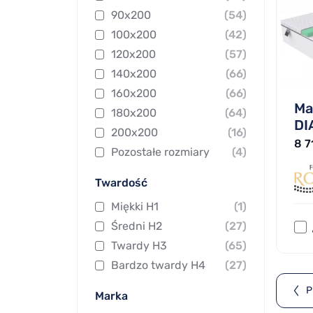
90x200
(54)
100x200
(42)
120x200
(57)
140x200
(66)
160x200
(66)
Ma
180x200
(64)
DI
200x200
(16)
8 7
Pozostałe rozmiary
(4)
Twardość
Miękki H1
(1)
Średni H2
(27)
Twardy H3
(65)
Bardzo twardy H4
(27)
P
Marka