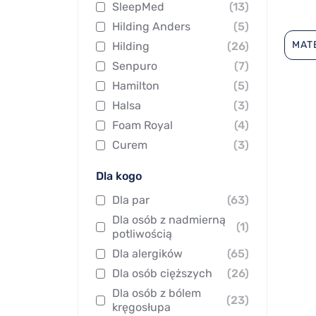
SleepMed
(13)
Hilding Anders
(5)
MAT
Hilding
(26)
Senpuro
(7)
Hamilton
(5)
Halsa
(3)
Foam Royal
(4)
Curem
(3)
Dla kogo
Dla par
(63)
Dla osób z nadmierną
(1)
potliwością
Dla alergików
(65)
Dla osób cięższych
(26)
Dla osób z bólem
(23)
kręgosłupa