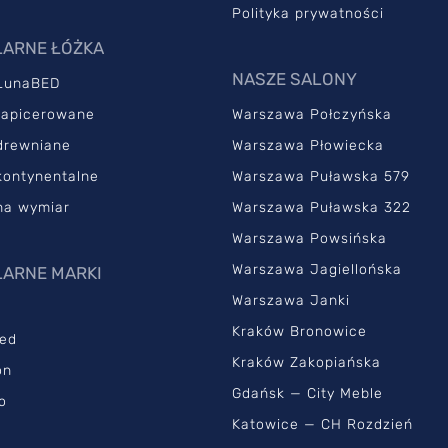
Polityka prywatności
ARNE ŁÓŻKA
NASZE SALONY
LunaBED
tapicerowane
Warszawa Połczyńska
drewniane
Warszawa Płowiecka
kontynentalne
Warszawa Puławska 579
na wymiar
Warszawa Puławska 322
Warszawa Powsińska
Warszawa Jagiellońska
ARNE MARKI
Warszawa Janki
Kraków Bronowice
ed
Kraków Zakopiańska
on
Gdańsk — City Meble
o
Katowice — CH Rozdzień