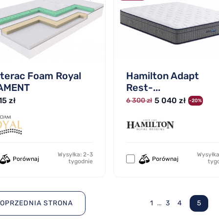
terac Foam Royal
Hamilton Adapt
AMENT
Rest-...
15 zł
5 040 zł
6 300 zł
-20%
Wysyłka: 2-3
Wysyłka
Porównaj
Porównaj
tygodnie
tyg
…
OPRZEDNIA STRONA
1
3
4
5