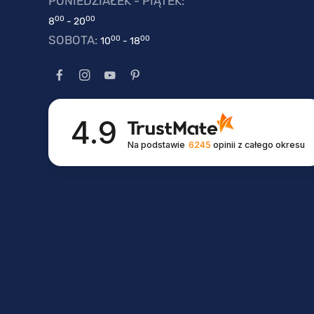
PONIEDZIAŁEK - PIĄTEK:
00
00
8
- 20
SOBOTA:
00
00
10
- 18
4.9
Na podstawie
6245
opinii
z całego okresu