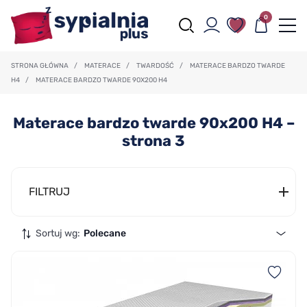
0
STRONA GŁÓWNA
/
MATERACE
/
TWARDOŚĆ
/
MATERACE BARDZO TWARDE
H4
/
MATERACE BARDZO TWARDE 90X200 H4
Materace bardzo twarde 90x200 H4 –
strona 3
FILTRUJ
Sortuj wg:
Polecane