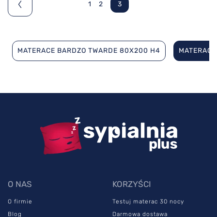
1
2
3
MATERACE BARDZO TWARDE 80X200 H4
MATERACE
O NAS
KORZYŚCI
O firmie
Testuj materac 30 nocy
Blog
Darmowa dostawa