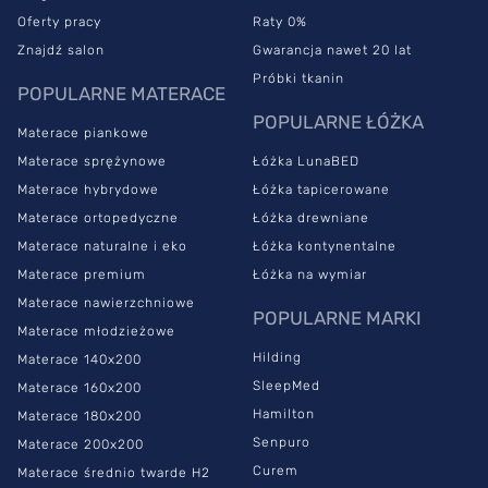
Oferty pracy
Raty 0%
Znajdź salon
Gwarancja nawet 20 lat
Próbki tkanin
POPULARNE MATERACE
POPULARNE ŁÓŻKA
Materace piankowe
Materace sprężynowe
Łóżka LunaBED
Materace hybrydowe
Łóżka tapicerowane
Materace ortopedyczne
Łóżka drewniane
Materace naturalne i eko
Łóżka kontynentalne
Materace premium
Łóżka na wymiar
Materace nawierzchniowe
POPULARNE MARKI
Materace młodzieżowe
Hilding
Materace 140x200
SleepMed
Materace 160x200
Hamilton
Materace 180x200
Senpuro
Materace 200x200
Curem
Materace średnio twarde H2