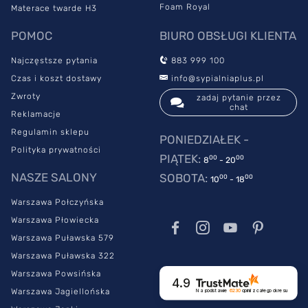
Foam Royal
Materace twarde H3
POMOC
BIURO OBSŁUGI KLIENTA
Najczęstsze pytania
883 999 100
Czas i koszt dostawy
info@sypialniaplus.pl
Zwroty
zadaj pytanie przez
chat
Reklamacje
Regulamin sklepu
PONIEDZIAŁEK -
Polityka prywatności
PIĄTEK:
00
00
8
- 20
NASZE SALONY
SOBOTA:
00
00
10
- 18
Warszawa Połczyńska
Warszawa Płowiecka
Warszawa Puławska 579
Warszawa Puławska 322
Warszawa Powsińska
4.9
Warszawa Jagiellońska
Na podstawie
6230
opinii
z całego okresu