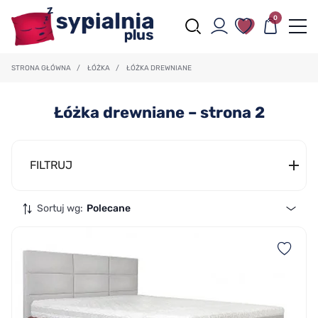
0
STRONA GŁÓWNA
/
ŁÓŻKA
/
ŁÓŻKA DREWNIANE
Łóżka drewniane – strona 2
FILTRUJ
Sortuj wg:
Polecane