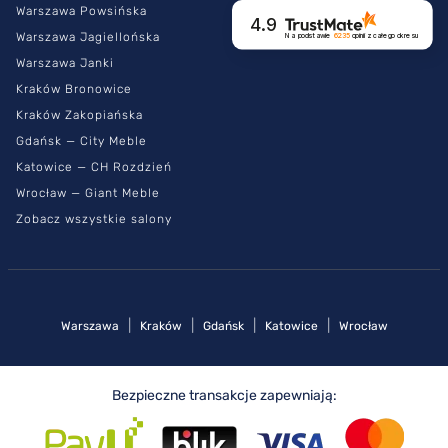
Warszawa Powsińska
4.9
Warszawa Jagiellońska
Na podstawie
6235
opinii
z całego okresu
Warszawa Janki
Kraków Bronowice
Kraków Zakopiańska
Gdańsk — City Meble
Katowice — CH Rozdzień
Wrocław — Giant Meble
Zobacz wszystkie salony
|
|
|
|
Warszawa
Kraków
Gdańsk
Katowice
Wrocław
Bezpieczne transakcje zapewniają: