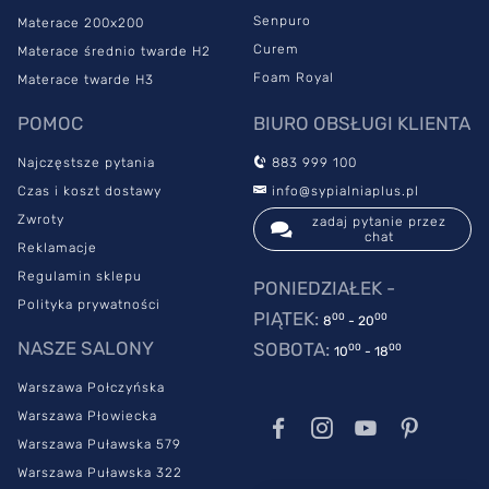
Senpuro
Materace 200x200
Curem
Materace średnio twarde H2
Foam Royal
Materace twarde H3
POMOC
BIURO OBSŁUGI KLIENTA
Najczęstsze pytania
883 999 100
Czas i koszt dostawy
info@sypialniaplus.pl
Zwroty
zadaj pytanie przez
chat
Reklamacje
Regulamin sklepu
PONIEDZIAŁEK -
Polityka prywatności
PIĄTEK:
00
00
8
- 20
NASZE SALONY
SOBOTA:
00
00
10
- 18
Warszawa Połczyńska
Warszawa Płowiecka
Warszawa Puławska 579
Warszawa Puławska 322