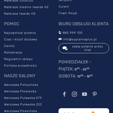
Materace 200x200
Curem
Materace średnio twarde H2
Foam Royal
Materace twarde H3
POMOC
BIURO OBSŁUGI KLIENTA
Najczęstsze pytania
883 999 100
Czas i koszt dostawy
info@sypialniaplus.pl
Zwroty
zadaj pytanie przez
chat
Reklamacje
Regulamin sklepu
PONIEDZIAŁEK -
Polityka prywatności
PIĄTEK:
00
00
8
- 20
NASZE SALONY
SOBOTA:
00
00
10
- 18
Warszawa Połczyńska
Warszawa Płowiecka
Warszawa Puławska 579
Warszawa Puławska 322
Warszawa Powsińska