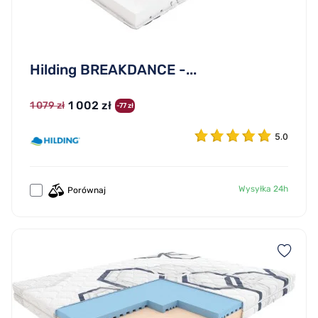
Hilding BREAKDANCE -...
1 002 zł
1 079 zł
-77 zł
5.0
Wysyłka 24h
Porównaj