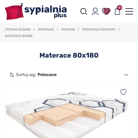
0
STRONA GŁÓWNA
/
MATERACE
/
ROZMIAR
/
POZOSTAŁE ROZMIARY
/
MATERACE 80X180
Materace 80x180
Sortuj wg:
Polecane