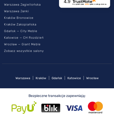
4.9
Warszawa Jagiellońska
Na podstawie
6262
opinii
z całego okresu
Warszawa Janki
Kraków Bronowice
Kraków Zakopiańska
Gdańsk — City Meble
Katowice — CH Rozdzień
Wrocław — Giant Meble
Zobacz wszystkie salony
|
|
|
|
Warszawa
Kraków
Gdańsk
Katowice
Wrocław
Bezpieczne transakcje zapewniają: