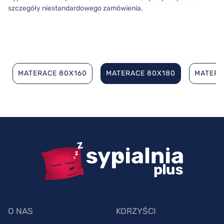
szczegóły niestandardowego zamówienia.
MATERACE 80X160
MATERACE 80X180
MATERA
O NAS
KORZYŚCI