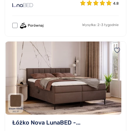
4.8
Wysyłka: 2-3 tygodnie
Porównaj
Łóżko Nova LunaBED -...