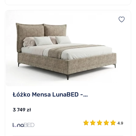
Łóżko Mensa LunaBED -...
3 749 zł
4.9