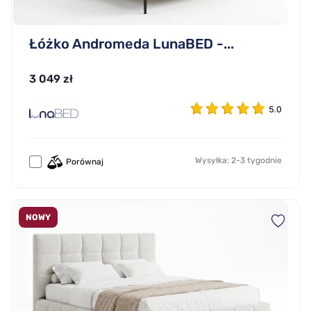
Łóżko Andromeda LunaBED -...
3 049 zł
5.0
Wysyłka: 2-3 tygodnie
Porównaj
NOWY