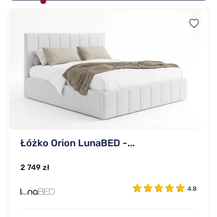
Łóżko Orion LunaBED -...
2 749 zł
4.8