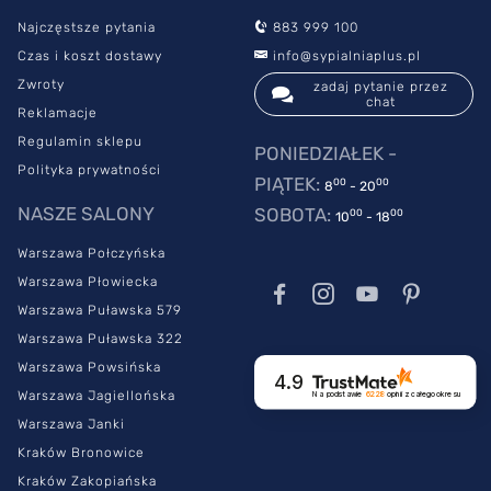
Najczęstsze pytania
883 999 100
Czas i koszt dostawy
info@sypialniaplus.pl
Zwroty
zadaj pytanie przez
chat
Reklamacje
Regulamin sklepu
PONIEDZIAŁEK -
Polityka prywatności
PIĄTEK:
00
00
8
- 20
NASZE SALONY
SOBOTA:
00
00
10
- 18
Warszawa Połczyńska
Warszawa Płowiecka
Warszawa Puławska 579
Warszawa Puławska 322
Warszawa Powsińska
4.9
Warszawa Jagiellońska
Na podstawie
6228
opinii
z całego okresu
Warszawa Janki
Kraków Bronowice
Kraków Zakopiańska