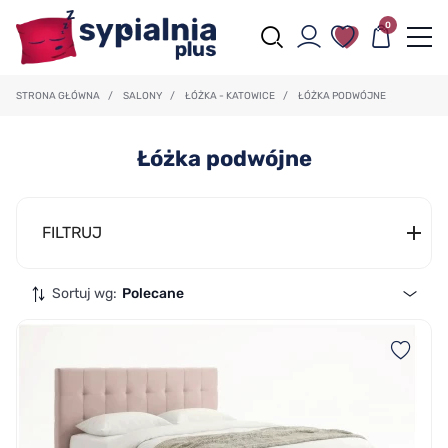
0
STRONA GŁÓWNA
/
SALONY
/
ŁÓŻKA - KATOWICE
/
ŁÓŻKA PODWÓJNE
Łóżka podwójne
FILTRUJ
Sortuj wg:
Polecane