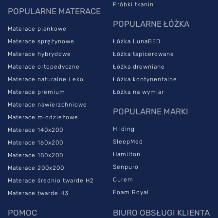
Próbki tkanin
POPULARNE MATERACE
POPULARNE ŁÓŻKA
Materace piankowe
Materace sprężynowe
Łóżka LunaBED
Materace hybrydowe
Łóżka tapicerowane
Materace ortopedyczne
Łóżka drewniane
Materace naturalne i eko
Łóżka kontynentalne
Materace premium
Łóżka na wymiar
Materace nawierzchniowe
POPULARNE MARKI
Materace młodzieżowe
Hilding
Materace 140x200
SleepMed
Materace 160x200
Hamilton
Materace 180x200
Senpuro
Materace 200x200
Curem
Materace średnio twarde H2
Foam Royal
Materace twarde H3
POMOC
BIURO OBSŁUGI KLIENTA