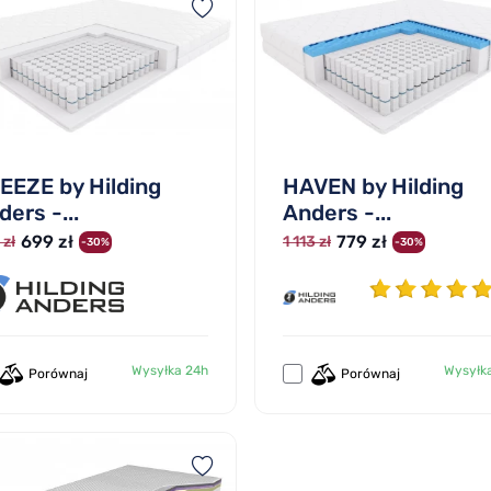
EEZE by Hilding
HAVEN by Hilding
ers -...
Anders -...
699 zł
779 zł
 zł
1 113 zł
-30%
-30%
Wysyłka 24h
Wysyłk
Porównaj
Porównaj