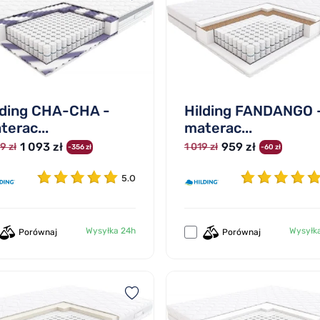
lding CHA-CHA -
Hilding FANDANGO 
terac...
materac...
1 093 zł
959 zł
9 zł
1 019 zł
-356 zł
-60 zł
5.0
Wysyłka 24h
Wysyłk
Porównaj
Porównaj