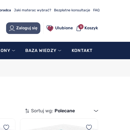
doradca
Jaki materac wybrać?
Bezpłatne konsultacje
FAQ
0
Zaloguj się
Ulubione
Koszyk
LONY
BAZA WIEDZY
KONTAKT
Sortuj wg:
Polecane