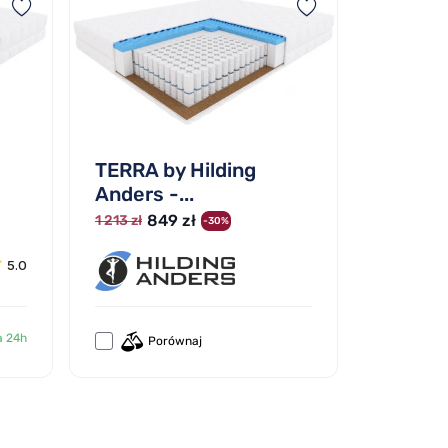
TERRA by Hilding
Anders -...
849 zł
1 213 zł
-30%
5.0
a 24h
Porównaj