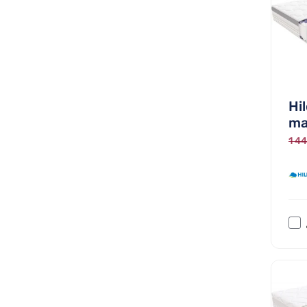
Hi
ma
1 44