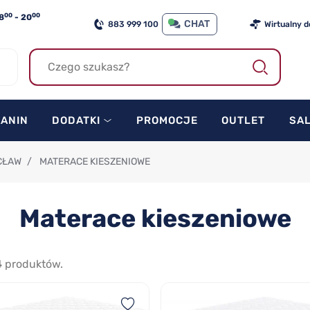
00
00
8
- 20
CHAT
883 999 100
Wirtualny 
KANIN
DODATKI
PROMOCJE
OUTLET
SA
CŁAW
/
MATERACE KIESZENIOWE
Materace kieszeniowe
4
produktów.