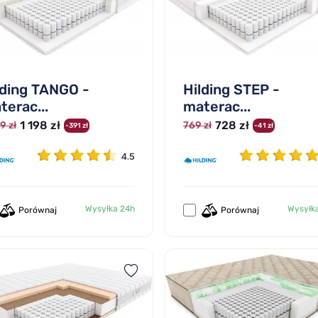
lding TANGO -
Hilding STEP -
terac...
materac...
1 198 zł
728 zł
9 zł
769 zł
-391 zł
-41 zł
4.5
Wysyłka 24h
Wysyłk
Porównaj
Porównaj