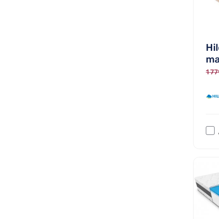
Hi
ma
1 77