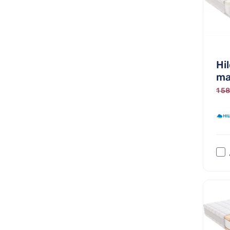
Hi
ma
1 58