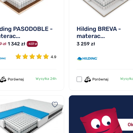
lding PASODOBLE -
Hilding BREVA -
terac...
materac...
1 342 zł
3 259 zł
9 zł
-437 zł
4.9
Wysyłka 24h
Wysyłk
Porównaj
Porównaj
Ok