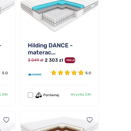
-
Hilding DANCE -
materac...
2 303 zł
3 049 zł
-746 zł
5.0
5.0
a 24h
Wysyłka 24h
Porównaj