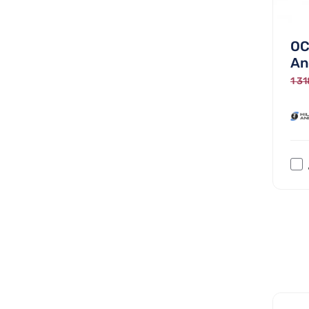
OC
And
1 31