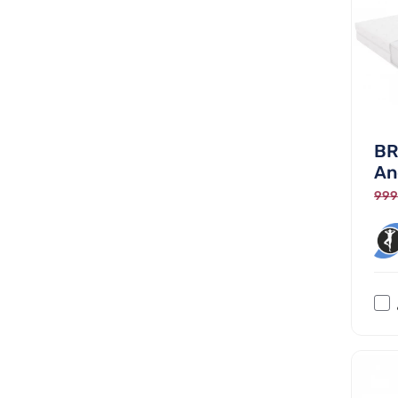
BR
And
999