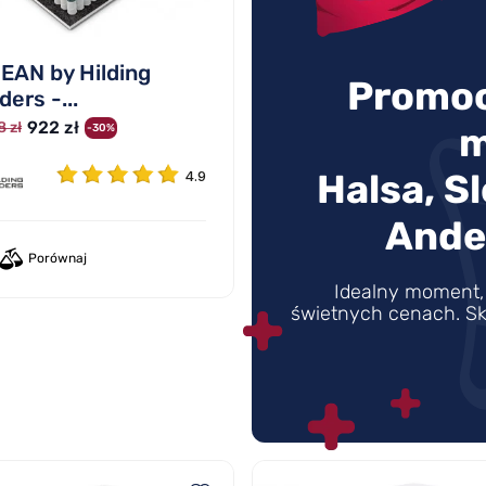
EAN by Hilding
Promoc
ers -...
922 zł
8 zł
m
-30%
Halsa, S
4.9
Ande
Porównaj
Idealny moment, 
świetnych cenach. Sk