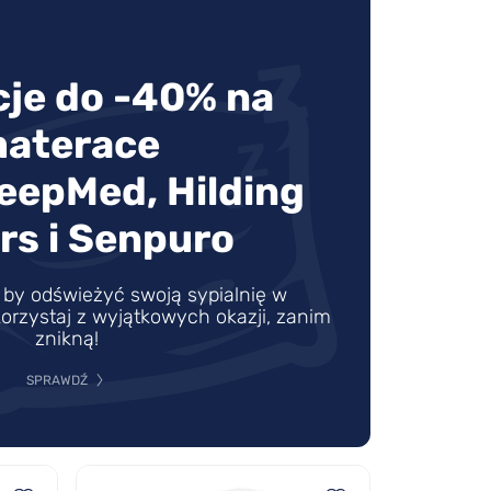
je do -40% na
aterace
leepMed, Hilding
rs i Senpuro
by odświeżyć swoją sypialnię w
orzystaj z wyjątkowych okazji, zanim
znikną!
SPRAWDŹ