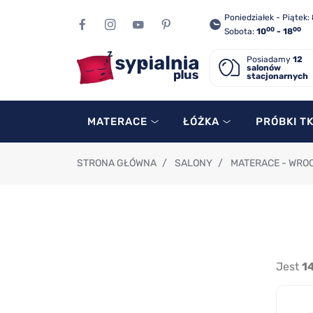
Poniedziałek - Piątek:
00
00
Sobota:
10
- 18
Posiadamy
12
salonów
stacjonarnych
MATERACE
ŁÓŻKA
PRÓBKI T
STRONA GŁÓWNA
/
SALONY
/
MATERACE - WRO
Jest
1