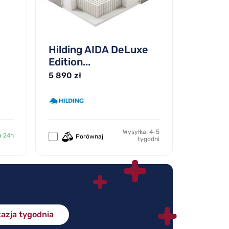
Hilding AIDA DeLuxe
Edition...
5 890 zł
Wysyłka: 4-5
a 24h
Porównaj
tygodni
azja tygodnia