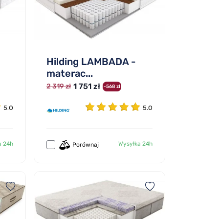
Hilding LAMBADA -
materac...
1 751 zł
2 319 zł
-568 zł
5.0
5.0
a 24h
Wysyłka 24h
Porównaj