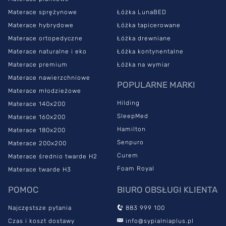
Materace sprężynowe
Łóżka LunaBED
Materace hybrydowe
Łóżka tapicerowane
Materace ortopedyczne
Łóżka drewniane
Materace naturalne i eko
Łóżka kontynentalne
Materace premium
Łóżka na wymiar
Materace nawierzchniowe
POPULARNE MARKI
Materace młodzieżowe
Hilding
Materace 140x200
SleepMed
Materace 160x200
Hamilton
Materace 180x200
Senpuro
Materace 200x200
Curem
Materace średnio twarde H2
Foam Royal
Materace twarde H3
POMOC
BIURO OBSŁUGI KLIENTA
Najczęstsze pytania
883 999 100
Czas i koszt dostawy
info@sypialniaplus.pl