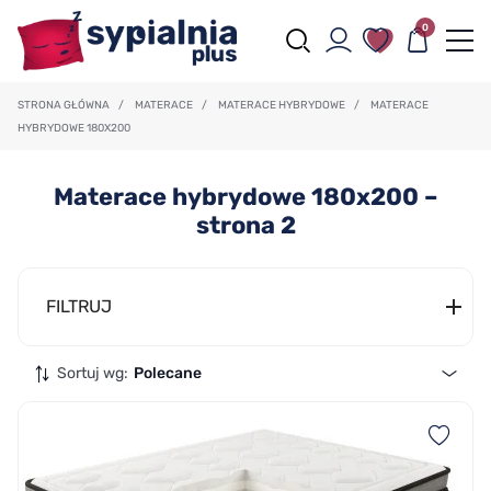
0
STRONA GŁÓWNA
/
MATERACE
/
MATERACE HYBRYDOWE
/
MATERACE
HYBRYDOWE 180X200
Materace hybrydowe 180x200 –
strona 2
FILTRUJ
Sortuj wg:
Polecane