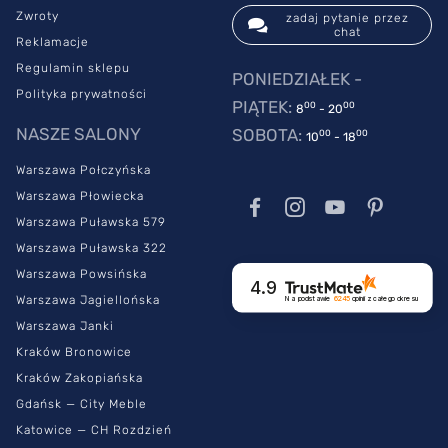
Zwroty
zadaj pytanie przez
chat
Reklamacje
Regulamin sklepu
PONIEDZIAŁEK -
Polityka prywatności
PIĄTEK:
00
00
8
- 20
NASZE SALONY
SOBOTA:
00
00
10
- 18
Warszawa Połczyńska
Warszawa Płowiecka
Warszawa Puławska 579
Warszawa Puławska 322
Warszawa Powsińska
4.9
Warszawa Jagiellońska
Na podstawie
6245
opinii
z całego okresu
Warszawa Janki
Kraków Bronowice
Kraków Zakopiańska
Gdańsk — City Meble
Katowice — CH Rozdzień