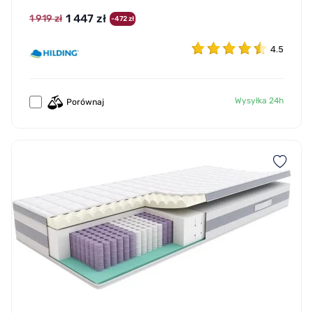
1 447 zł
1 919 zł
-472 zł
4.5
Wysyłka 24h
Porównaj