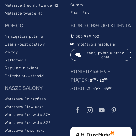
Curem
Materace średnio twarde H2
Foam Royal
Materace twarde H3
POMOC
BIURO OBSŁUGI KLIENTA
Najczęstsze pytania
883 999 100
Czas i koszt dostawy
info@sypialniaplus.pl
Zwroty
zadaj pytanie przez
chat
Reklamacje
Regulamin sklepu
PONIEDZIAŁEK -
Polityka prywatności
PIĄTEK:
00
00
8
- 20
NASZE SALONY
SOBOTA:
00
00
10
- 18
Warszawa Połczyńska
Warszawa Płowiecka
Warszawa Puławska 579
Warszawa Puławska 322
Warszawa Powsińska
4.9