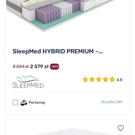
SleepMed HYBRID PREMIUM -...
2 579 zł
3 224 zł
-20%
4.9
Wysyłka 24h
Porównaj