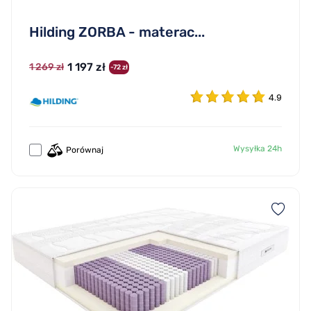
Hilding ZORBA - materac...
1 197 zł
1 269 zł
-72 zł
4.9
Wysyłka 24h
Porównaj