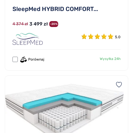
SleepMed HYBRID COMFORT...
3 499 zł
4 374 zł
-20%
5.0
Wysyłka 24h
Porównaj