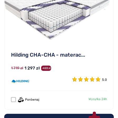
Hilding CHA-CHA - materac...
1 297 zł
1 719 zł
-422 zł
5.0
Wysyłka 24h
Porównaj