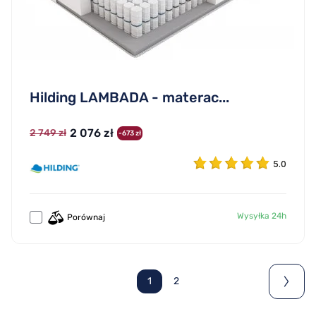
Hilding LAMBADA - materac...
2 076 zł
2 749 zł
-673 zł
5.0
Wysyłka 24h
Porównaj
1
2