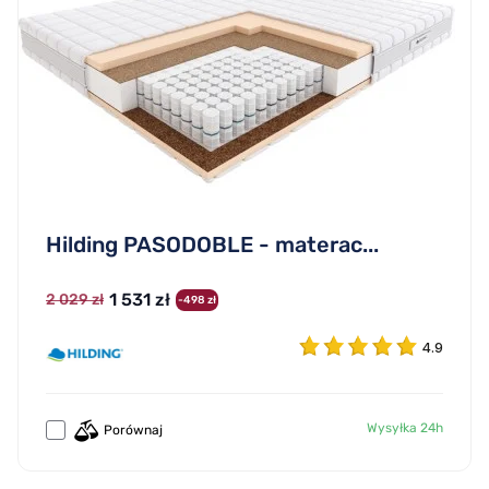
Hilding PASODOBLE - materac...
1 531 zł
2 029 zł
-498 zł
4.9
Wysyłka 24h
Porównaj