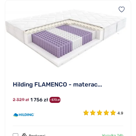
Hilding FLAMENCO - materac...
1 756 zł
2 329 zł
-573 zł
4.9
Wysyłka 24h