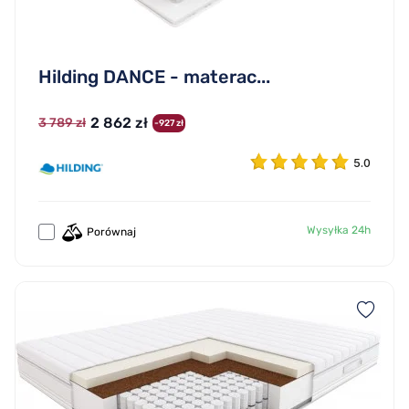
Hilding DANCE - materac...
2 862 zł
3 789 zł
-927 zł
5.0
Wysyłka 24h
Porównaj