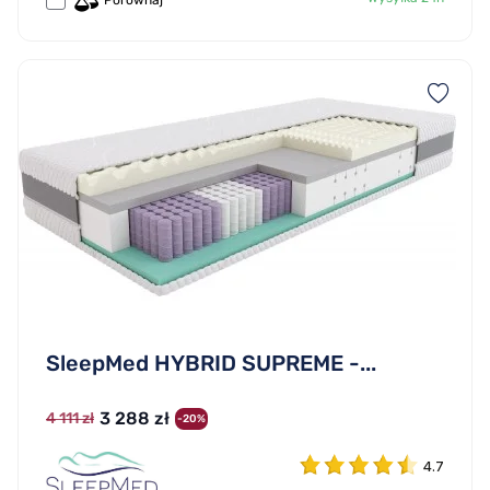
Porównaj
SleepMed HYBRID SUPREME -...
3 288 zł
4 111 zł
-20%
4.7