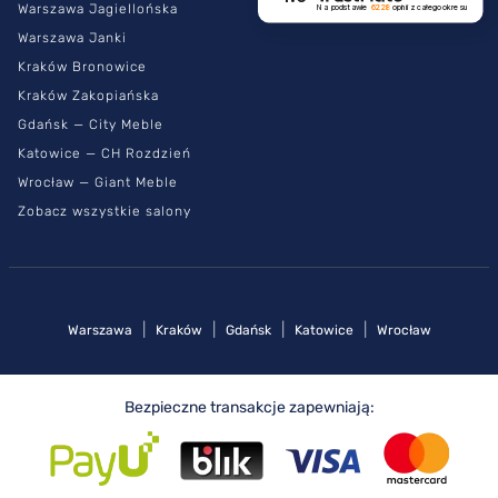
Warszawa Jagiellońska
Na podstawie
6228
opinii
z całego okresu
Warszawa Janki
Kraków Bronowice
Kraków Zakopiańska
Gdańsk — City Meble
Katowice — CH Rozdzień
Wrocław — Giant Meble
Zobacz wszystkie salony
|
|
|
|
Warszawa
Kraków
Gdańsk
Katowice
Wrocław
Bezpieczne transakcje zapewniają: