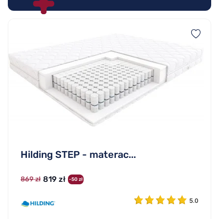
Hilding STEP - materac...
819 zł
869 zł
-50 zł
5.0