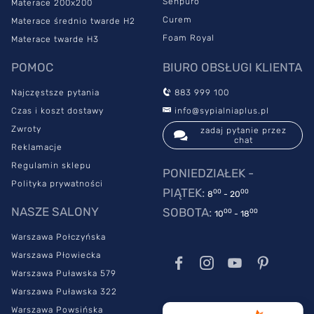
Senpuro
Materace 200x200
Curem
Materace średnio twarde H2
Foam Royal
Materace twarde H3
POMOC
BIURO OBSŁUGI KLIENTA
Najczęstsze pytania
883 999 100
Czas i koszt dostawy
info@sypialniaplus.pl
Zwroty
zadaj pytanie przez
chat
Reklamacje
Regulamin sklepu
PONIEDZIAŁEK -
Polityka prywatności
PIĄTEK:
00
00
8
- 20
NASZE SALONY
SOBOTA:
00
00
10
- 18
Warszawa Połczyńska
Warszawa Płowiecka
Warszawa Puławska 579
Warszawa Puławska 322
Warszawa Powsińska