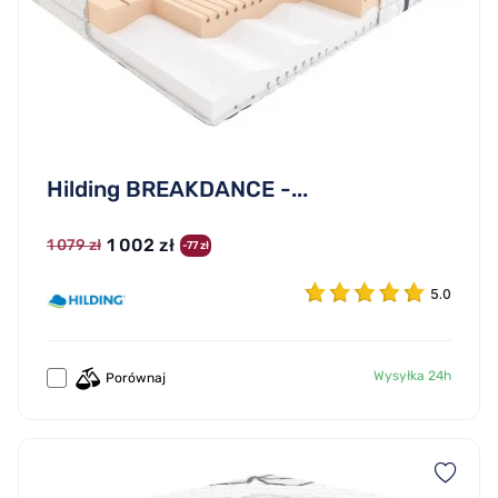
Hilding BREAKDANCE -...
1 002 zł
1 079 zł
-77 zł
5.0
Wysyłka 24h
Porównaj