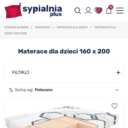
0
STRONA GŁÓWNA
/
MATERACE
/
MATERACE DLA DZIECI
/
MATERACE DLA
DZIECI 160 X 200
Materace dla dzieci 160 x 200
FILTRUJ
Sortuj wg:
Polecane