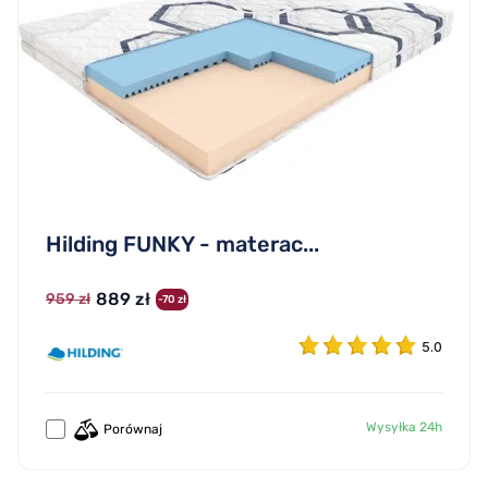
Hilding FUNKY - materac...
889 zł
959 zł
-70 zł
5.0
Wysyłka 24h
Porównaj