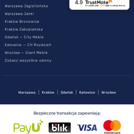
4.9
Warszawa Jagiellońska
Na podstawie
6245
opinii
z całego okresu
Warszawa Janki
Kraków Bronowice
Kraków Zakopiańska
Gdańsk — City Meble
Katowice — CH Rozdzień
Wrocław — Giant Meble
Zobacz wszystkie salony
|
|
|
|
Warszawa
Kraków
Gdańsk
Katowice
Wrocław
Bezpieczne transakcje zapewniają: