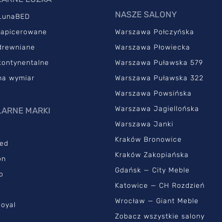
NASZE SALONY
LunaBED
tapicerowane
Warszawa Połczyńska
drewniane
Warszawa Płowiecka
kontynentalne
Warszawa Puławska 579
na wymiar
Warszawa Puławska 322
Warszawa Powsińska
Warszawa Jagiellońska
ARNE MARKI
Warszawa Janki
Kraków Bronowice
ed
Kraków Zakopiańska
on
Gdańsk — City Meble
o
Katowice — CH Rozdzień
Wrocław — Giant Meble
oyal
Zobacz wszystkie salony