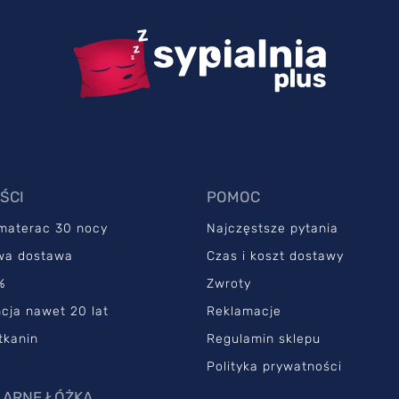
ŚCI
POMOC
 materac 30 nocy
Najczęstsze pytania
wa dostawa
Czas i koszt dostawy
%
Zwroty
cja nawet 20 lat
Reklamacje
tkanin
Regulamin sklepu
Polityka prywatności
ARNE ŁÓŻKA