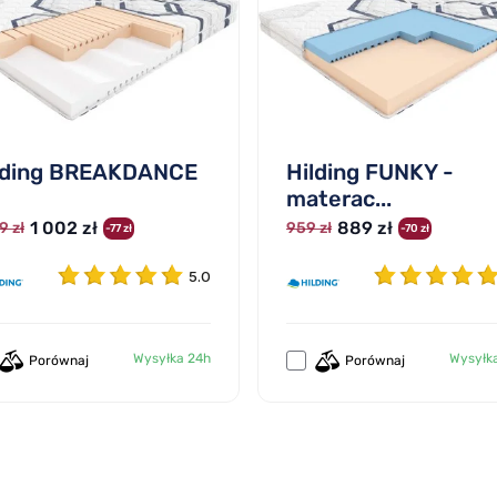
lding BREAKDANCE
Hilding FUNKY -
materac...
1 002 zł
889 zł
9 zł
959 zł
-77 zł
-70 zł
5.0
Wysyłka 24h
Wysyłk
Porównaj
Porównaj