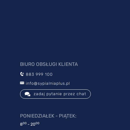
BIURO OBSŁUGI KLIENTA
883 999 100
info@sypialniaplus.pl
zadaj pytanie przez chat
PONIEDZIAŁEK - PIĄTEK:
00
00
8
- 20