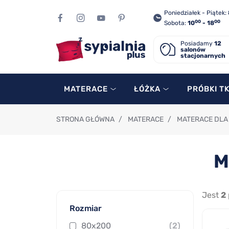
Poniedziałek - Piątek:
00
00
Sobota:
10
- 18
Posiadamy
12
salonów
stacjonarnych
MATERACE
ŁÓŻKA
PRÓBKI T
STRONA GŁÓWNA
/
MATERACE
/
MATERACE DLA 
M
Jest
2
Rozmiar
80x200
(2)