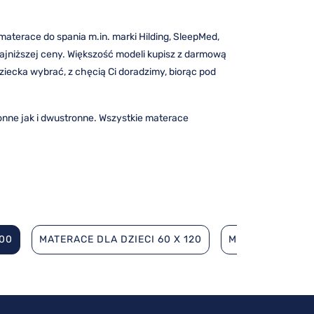
terace do spania m.in. marki Hilding, SleepMed,
ajniższej ceny. Większość modeli kupisz z darmową
dziecka wybrać, z chęcią Ci doradzimy, biorąc pod
nne jak i dwustronne. Wszystkie materace
200
MATERACE DLA DZIECI 60 X 120
MATERACE DLA D