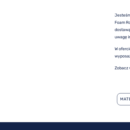
Jesteśm
Foam Ro
dostawą 
uwagę i
W oferc
wyposaż
Zobacz 
MAT