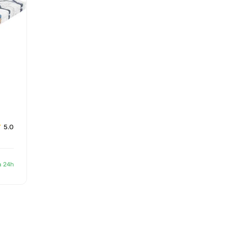
5.0
a 24h