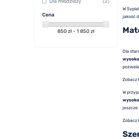
Dla młodzieży
(2)
W Sypia
Cena
jakość d
Mat
850 zł - 1 850 zł
Dla star
wysoko
pozwalaj
Zobacz 
W przyp
wysoko
jeszcze 
Zobacz 
Sze