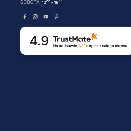
SOBOTA:
00
00
10
- 18
4.9
Na podstawie
6234
opinii
z całego okresu