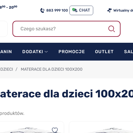
00
00
8
- 20
CHAT
883 999 100
Wirtualny 
KANIN
DODATKI
PROMOCJE
OUTLET
SA
DZIECI
/
MATERACE DLA DZIECI 100X200
aterace dla dzieci 100x2
produktów.