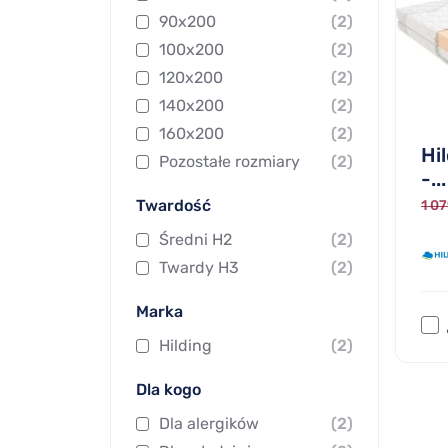
90x200
(2)
100x200
(2)
120x200
(2)
140x200
(2)
160x200
(2)
Hi
Pozostałe rozmiary
(2)
-...
Twardość
1 07
Średni H2
(2)
Twardy H3
(2)
Marka
Hilding
(2)
Dla kogo
Dla alergików
(2)