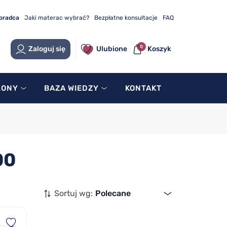
doradca
Jaki materac wybrać?
Bezpłatne konsultacje
FAQ
0
Zaloguj się
Ulubione
Koszyk
LONY
BAZA WIEDZY
KONTAKT
00
Sortuj wg:
Polecane