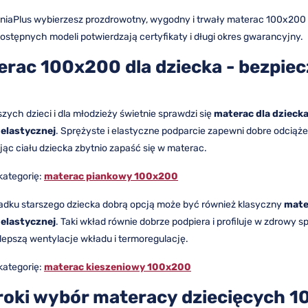
lniaPlus wybierzesz prozdrowotny, wygodny i trwały materac 100x200 
ostępnych modeli potwierdzają certyfikaty i długi okres gwarancyjny.
erac 100x200 dla dziecka - bezpie
szych dzieci i dla młodzieży świetnie sprawdzi się
materac dla dzieck
elastycznej
. Sprężyste i elastyczne podparcie zapewni dobre odciążen
ąc ciału dziecka zbytnio zapaść się w materac.
kategorię:
materac piankowy 100x200
adku starszego dziecka dobrą opcją może być również klasyczny
mate
elastycznej
. Taki wkład równie dobrze podpiera i profiluje w zdrowy
lepszą wentylacje wkładu i termoregulację.
kategorię:
materac kieszeniowy 100x200
roki wybór materacy dziecięcych 