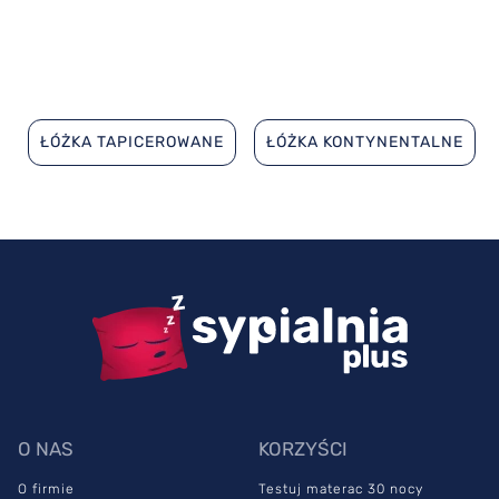
ŁÓŻKA TAPICEROWANE
ŁÓŻKA KONTYNENTALNE
O NAS
KORZYŚCI
O firmie
Testuj materac 30 nocy