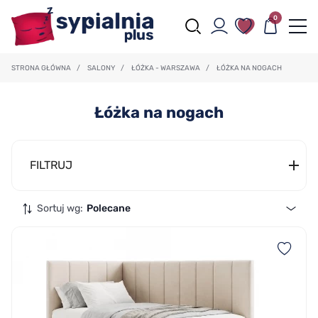
0
STRONA GŁÓWNA
/
SALONY
/
ŁÓŻKA - WARSZAWA
/
ŁÓŻKA NA NOGACH
Łóżka na nogach
FILTRUJ
Sortuj wg:
Polecane