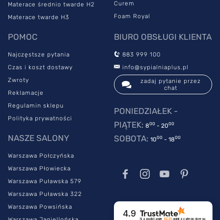
Curem
Materace średnio twarde H2
Foam Royal
Materace twarde H3
POMOC
BIURO OBSŁUGI KLIENTA
Najczęstsze pytania
883 999 100
Czas i koszt dostawy
info@sypialniaplus.pl
Zwroty
zadaj pytanie przez
chat
Reklamacje
Regulamin sklepu
PONIEDZIAŁEK -
Polityka prywatności
PIĄTEK:
00
00
8
- 20
NASZE SALONY
SOBOTA:
00
00
10
- 18
Warszawa Połczyńska
Warszawa Płowiecka
Warszawa Puławska 579
Warszawa Puławska 322
Warszawa Powsińska
4.9
Warszawa Jagiellońska
Na podstawie
6235
opinii
z całego okresu