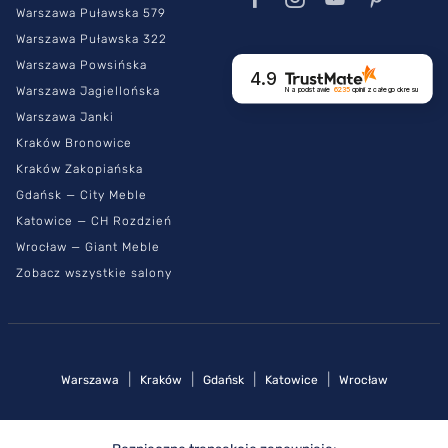
Warszawa Puławska 579
Warszawa Puławska 322
Warszawa Powsińska
4.9
Warszawa Jagiellońska
Na podstawie
6235
opinii
z całego okresu
Warszawa Janki
Kraków Bronowice
Kraków Zakopiańska
Gdańsk — City Meble
Katowice — CH Rozdzień
Wrocław — Giant Meble
Zobacz wszystkie salony
|
|
|
|
Warszawa
Kraków
Gdańsk
Katowice
Wrocław