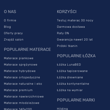
O NAS
KORZYŚCI
O firmie
Testuj materac 30 nocy
Blog
Darmowa dostawa
Oferty pracy
Raty 0%
Znajdź salon
Gwarancja nawet 20 lat
Próbki tkanin
POPULARNE MATERACE
POPULARNE ŁÓŻKA
Materace piankowe
Materace sprężynowe
Łóżka LunaBED
Materace hybrydowe
Łóżka tapicerowane
Materace ortopedyczne
Łóżka drewniane
Materace naturalne i eko
Łóżka kontynentalne
Materace premium
Łóżka na wymiar
Materace nawierzchniowe
POPULARNE MARKI
Materace młodzieżowe
Hilding
Materace 140x200