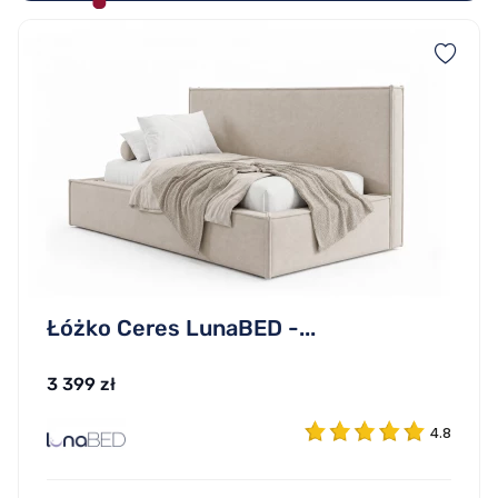
Łóżko Ceres LunaBED -...
3 399 zł
4.8