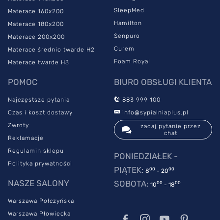
SleepMed
Materace 160x200
Hamilton
Materace 180x200
Senpuro
Materace 200x200
Curem
Materace średnio twarde H2
Foam Royal
Materace twarde H3
POMOC
BIURO OBSŁUGI KLIENTA
Najczęstsze pytania
883 999 100
Czas i koszt dostawy
info@sypialniaplus.pl
Zwroty
zadaj pytanie przez
chat
Reklamacje
Regulamin sklepu
PONIEDZIAŁEK -
Polityka prywatności
PIĄTEK:
00
00
8
- 20
NASZE SALONY
SOBOTA:
00
00
10
- 18
Warszawa Połczyńska
Warszawa Płowiecka