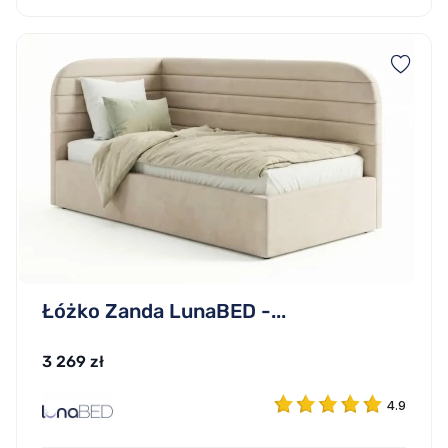
Łóżko Zanda LunaBED -...
3 269 zł
4.9