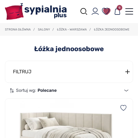
0
STRONA GŁÓWNA
/
SALONY
/
ŁÓŻKA - WARSZAWA
/
ŁÓŻKA JEDNOOSOBOWE
Łóżka jednoosobowe
FILTRUJ
Sortuj wg:
Polecane