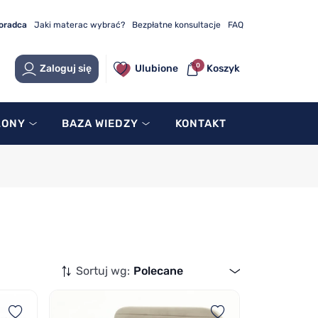
doradca
Jaki materac wybrać?
Bezpłatne konsultacje
FAQ
0
Zaloguj się
Ulubione
Koszyk
LONY
BAZA WIEDZY
KONTAKT
Sortuj wg:
Polecane