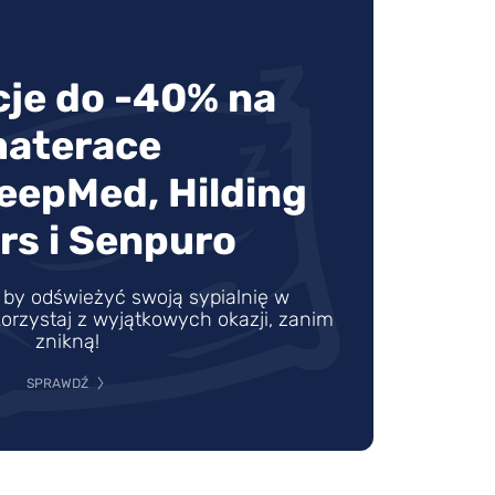
je do -40% na
aterace
leepMed, Hilding
rs i Senpuro
by odświeżyć swoją sypialnię w
orzystaj z wyjątkowych okazji, zanim
znikną!
SPRAWDŹ