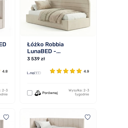
ED
Łóżko Robbia
LunaBED -...
3 539 zł
4.8
4.9
: 2-3
Wysyłka: 2-3
Porównaj
odnie
tygodnie