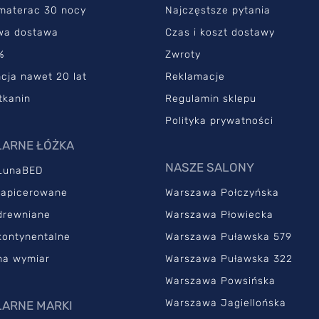
 materac 30 nocy
Najczęstsze pytania
wa dostawa
Czas i koszt dostawy
%
Zwroty
cja nawet 20 lat
Reklamacje
tkanin
Regulamin sklepu
Polityka prywatności
ARNE ŁÓŻKA
NASZE SALONY
LunaBED
tapicerowane
Warszawa Połczyńska
drewniane
Warszawa Płowiecka
kontynentalne
Warszawa Puławska 579
na wymiar
Warszawa Puławska 322
Warszawa Powsińska
Warszawa Jagiellońska
ARNE MARKI