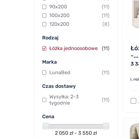
90x200
(11)
100x200
(11)
120x200
(8)
Rodzaj
Łó
Łóżka jednoosobowe
(11)
-...
Marka
3 3
LunaBed
(11)
Czas dostawy
Wysyłka: 2-3
(11)
tygodnie
Cena
2 050 zł - 3 550 zł