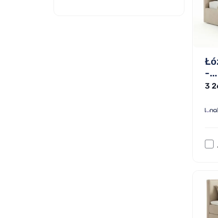
Łó
-...
3 2