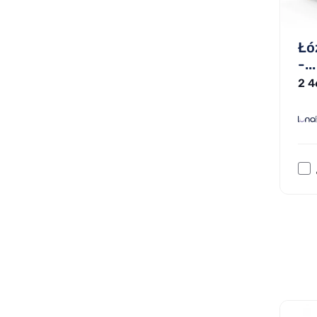
Łó
-...
2 4