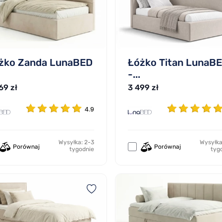
żko Zanda LunaBED
Łóżko Titan LunaB
-...
69 zł
3 499 zł
4.9
Wysyłka: 2-3
Wysyłka
Porównaj
Porównaj
tygodnie
tyg