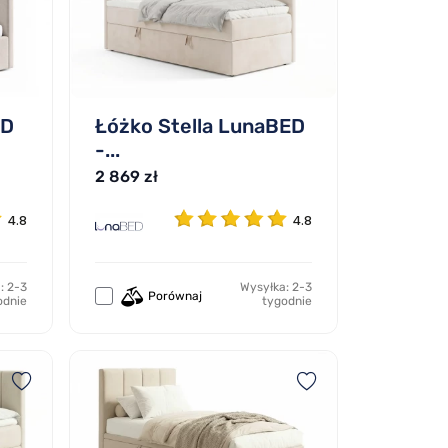
ED
Łóżko Stella LunaBED
-...
2 869 zł
4.8
4.8
: 2-3
Wysyłka: 2-3
Porównaj
odnie
tygodnie