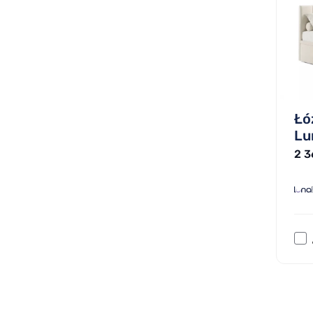
Łó
Lu
2 3