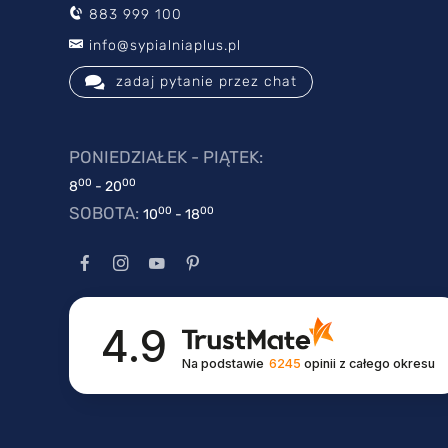
883 999 100
info@sypialniaplus.pl
zadaj pytanie przez chat
PONIEDZIAŁEK - PIĄTEK:
00
00
8
- 20
SOBOTA:
00
00
10
- 18
4.9
Na podstawie
6245
opinii
z całego okresu