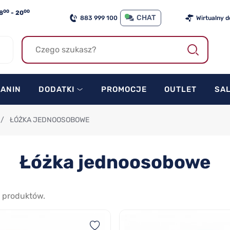
00
00
8
- 20
CHAT
883 999 100
Wirtualny 
KANIN
DODATKI
PROMOCJE
OUTLET
SA
/
ŁÓŻKA JEDNOOSOBOWE
Łóżka jednoosobowe
produktów.