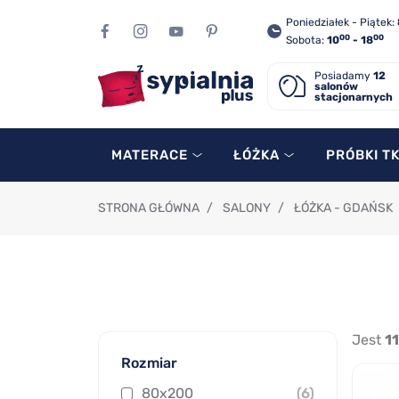
Poniedziałek - Piątek:
00
00
Sobota:
10
- 18
Posiadamy
12
salonów
stacjonarnych
MATERACE
ŁÓŻKA
PRÓBKI T
STRONA GŁÓWNA
/
SALONY
/
ŁÓŻKA - GDAŃSK
Jest
11
Rozmiar
80x200
(6)