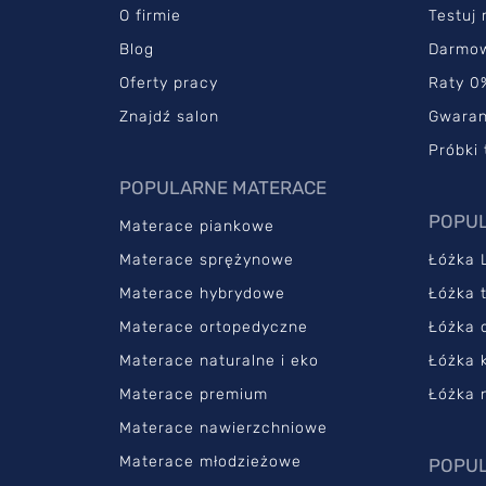
O firmie
Testuj
Blog
Darmo
Oferty pracy
Raty 0
Znajdź salon
Gwaran
Próbki 
POPULARNE MATERACE
POPUL
Materace piankowe
Materace sprężynowe
Łóżka 
Materace hybrydowe
Łóżka 
Materace ortopedyczne
Łóżka 
Materace naturalne i eko
Łóżka 
Materace premium
Łóżka 
Materace nawierzchniowe
Materace młodzieżowe
POPUL