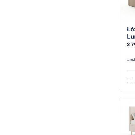
Łó
Lu
2 7