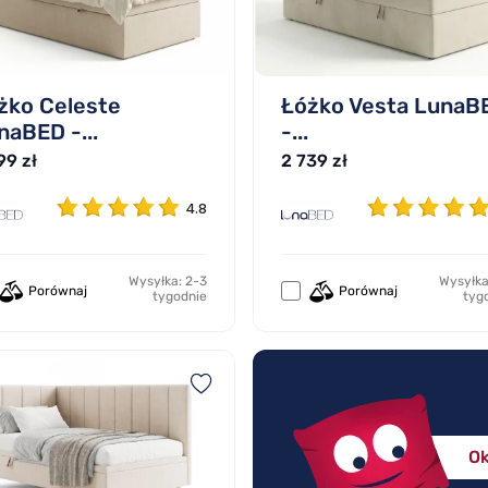
żko Celeste
Łóżko Vesta LunaB
naBED -...
-...
99 zł
2 739 zł
4.8
Wysyłka: 2-3
Wysyłka
Porównaj
Porównaj
tygodnie
tyg
Ok