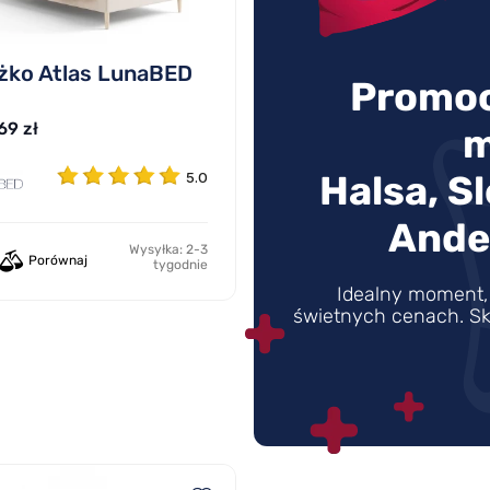
żko Atlas LunaBED
Promoc
69 zł
m
Halsa, S
5.0
Ande
Wysyłka: 2-3
Porównaj
tygodnie
Idealny moment, 
świetnych cenach. Sk