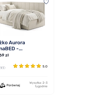
żko Aurora
naBED -...
69 zł
5.0
Wysyłka: 2-3
Porównaj
tygodnie