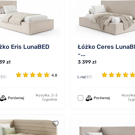
żko Eris LunaBED
Łóżko Ceres LunaB
-...
39 zł
3 399 zł
4.8
Wysyłka: 2-3
Wysyłka
Porównaj
Porównaj
tygodnie
tyg