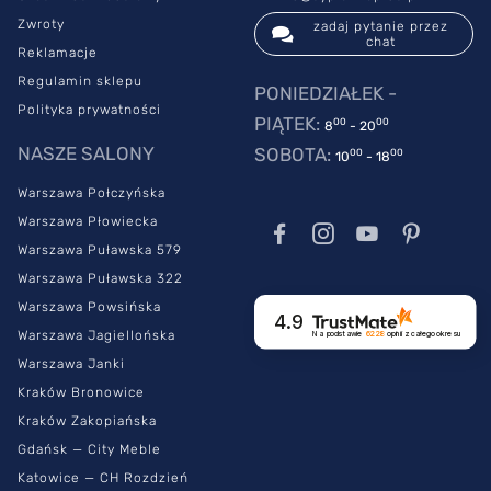
Zwroty
zadaj pytanie przez
chat
Reklamacje
Regulamin sklepu
PONIEDZIAŁEK -
Polityka prywatności
PIĄTEK:
00
00
8
- 20
NASZE SALONY
SOBOTA:
00
00
10
- 18
Warszawa Połczyńska
Warszawa Płowiecka
Warszawa Puławska 579
Warszawa Puławska 322
Warszawa Powsińska
4.9
Warszawa Jagiellońska
Na podstawie
6228
opinii
z całego okresu
Warszawa Janki
Kraków Bronowice
Kraków Zakopiańska
Gdańsk — City Meble
Katowice — CH Rozdzień