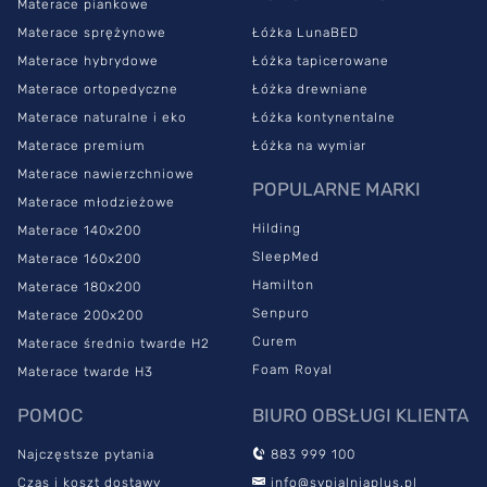
Materace piankowe
Materace sprężynowe
Łóżka LunaBED
Materace hybrydowe
Łóżka tapicerowane
Materace ortopedyczne
Łóżka drewniane
Materace naturalne i eko
Łóżka kontynentalne
Materace premium
Łóżka na wymiar
Materace nawierzchniowe
POPULARNE MARKI
Materace młodzieżowe
Hilding
Materace 140x200
SleepMed
Materace 160x200
Hamilton
Materace 180x200
Senpuro
Materace 200x200
Curem
Materace średnio twarde H2
Foam Royal
Materace twarde H3
POMOC
BIURO OBSŁUGI KLIENTA
Najczęstsze pytania
883 999 100
Czas i koszt dostawy
info@sypialniaplus.pl