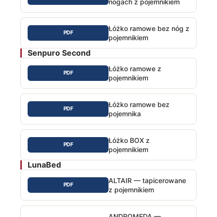
nogach z pojemnikiem
Łóżko ramowe bez nóg z
PDF
pojemnikiem
Senpuro Second
Łóżko ramowe z
PDF
pojemnikiem
Łóżko ramowe bez
PDF
pojemnika
Łóżko BOX z
PDF
pojemnikiem
LunaBed
ALTAIR — tapicerowane
PDF
z pojemnikiem
ANDROMEDA —