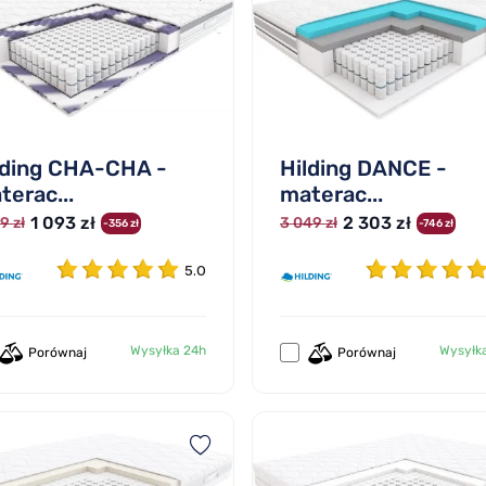
lding CHA-CHA -
Hilding DANCE -
terac...
materac...
1 093 zł
2 303 zł
9 zł
3 049 zł
-356 zł
-746 zł
5.0
Wysyłka 24h
Wysyłk
Porównaj
Porównaj