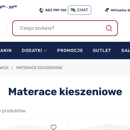
00
00
8
- 20
CHAT
883 999 100
Wirtualny 
KANIN
DODATKI
PROMOCJE
OUTLET
SA
WICE
/
MATERACE KIESZENIOWE
Materace kieszeniowe
4
produktów.