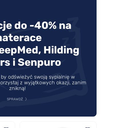
je do -40% na
aterace
leepMed, Hilding
rs i Senpuro
by odświeżyć swoją sypialnię w
orzystaj z wyjątkowych okazji, zanim
znikną!
SPRAWDŹ