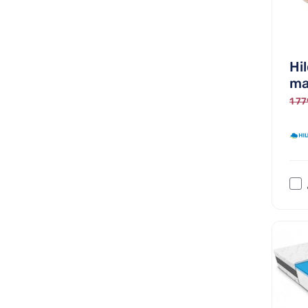
Hi
ma
1 77