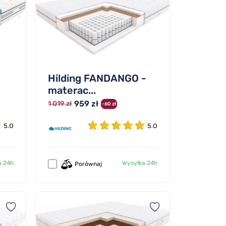
Hilding FANDANGO -
materac...
959 zł
1 019 zł
-60 zł
5.0
5.0
a 24h
Wysyłka 24h
Porównaj