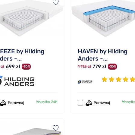
EEZE by Hilding
HAVEN by Hilding
ers -...
Anders -...
699 zł
779 zł
 zł
1 113 zł
-30%
-30%
Wysyłka 24h
Wysyłk
Porównaj
Porównaj