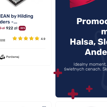
EAN by Hilding
Promoc
ers -...
922 zł
8 zł
m
-30%
Halsa, S
4.9
Ande
Porównaj
Idealny moment, 
świetnych cenach. Sk