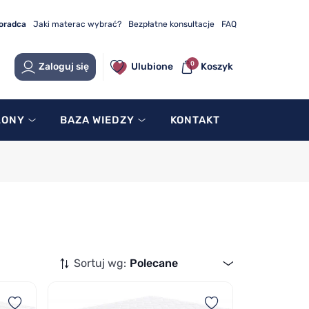
doradca
Jaki materac wybrać?
Bezpłatne konsultacje
FAQ
0
Zaloguj się
Ulubione
Koszyk
LONY
BAZA WIEDZY
KONTAKT
Sortuj wg:
Polecane