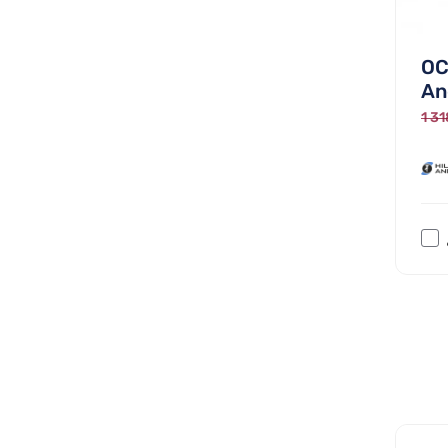
OC
And
1 31