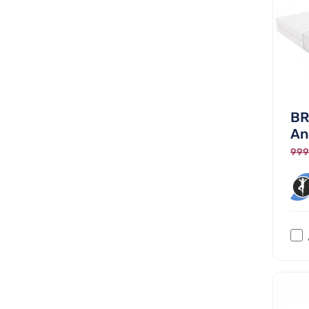
BR
And
999