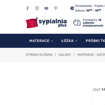
Poniedziałek - Piątek:
00
00
Sobota:
10
- 18
Posiadamy
12
salonów
stacjonarnych
MATERACE
ŁÓŻKA
PRÓBKI T
STRONA GŁÓWNA
/
SALONY
/
MATERACE - KATO
Jest
1