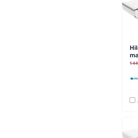
Hi
ma
1 44