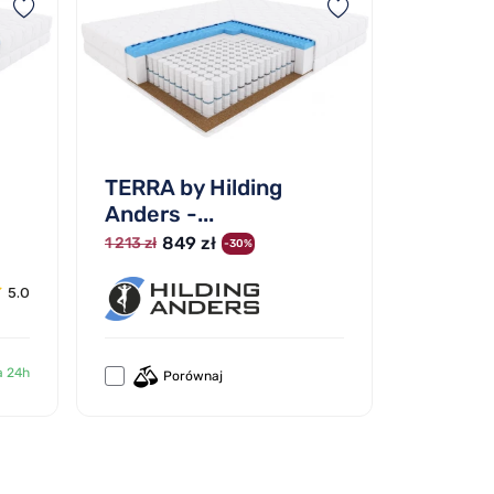
TERRA by Hilding
Anders -...
849 zł
1 213 zł
-30%
5.0
a 24h
Porównaj