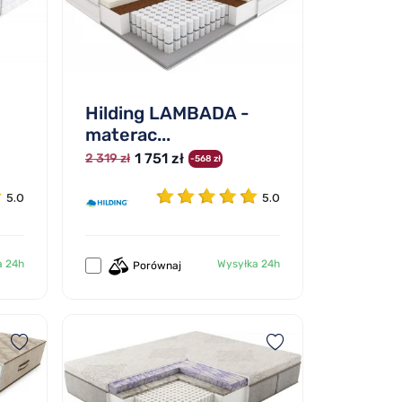
Hilding LAMBADA -
materac...
1 751 zł
2 319 zł
-568 zł
5.0
5.0
a 24h
Wysyłka 24h
Porównaj