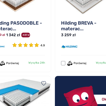
lding PASODOBLE -
Hilding BREVA -
terac...
materac...
1 342 zł
3 259 zł
9 zł
-437 zł
4.9
Wysyłka 24h
Wysyłk
Porównaj
Porównaj
Ok