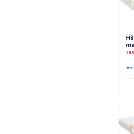
Hi
ma
1 58