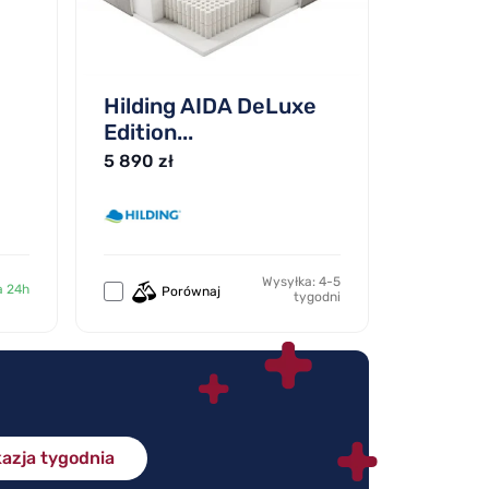
Hilding AIDA DeLuxe
Edition...
5 890 zł
Wysyłka: 4-5
a 24h
Porównaj
tygodni
azja tygodnia