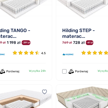
lding TANGO -
Hilding STEP -
terac...
materac...
1 198 zł
728 zł
9 zł
769 zł
-391 zł
-41 zł
4.5
Wysyłka 24h
Wysyłk
Porównaj
Porównaj