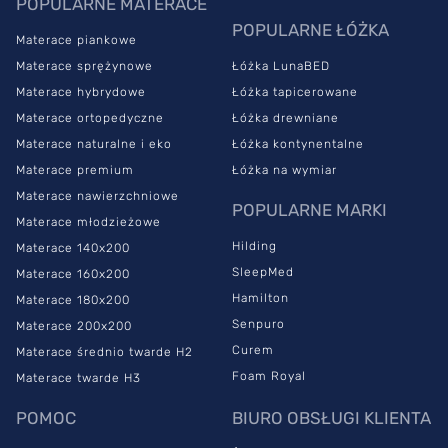
POPULARNE MATERACE
POPULARNE ŁÓŻKA
Materace piankowe
Materace sprężynowe
Łóżka LunaBED
Materace hybrydowe
Łóżka tapicerowane
Materace ortopedyczne
Łóżka drewniane
Materace naturalne i eko
Łóżka kontynentalne
Materace premium
Łóżka na wymiar
Materace nawierzchniowe
POPULARNE MARKI
Materace młodzieżowe
Hilding
Materace 140x200
SleepMed
Materace 160x200
Hamilton
Materace 180x200
Senpuro
Materace 200x200
Curem
Materace średnio twarde H2
Foam Royal
Materace twarde H3
POMOC
BIURO OBSŁUGI KLIENTA