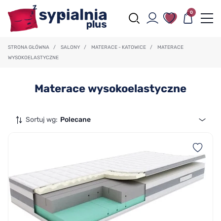
0
STRONA GŁÓWNA
/
SALONY
/
MATERACE - KATOWICE
/
MATERACE
WYSOKOELASTYCZNE
Materace wysokoelastyczne
Sortuj wg:
Polecane