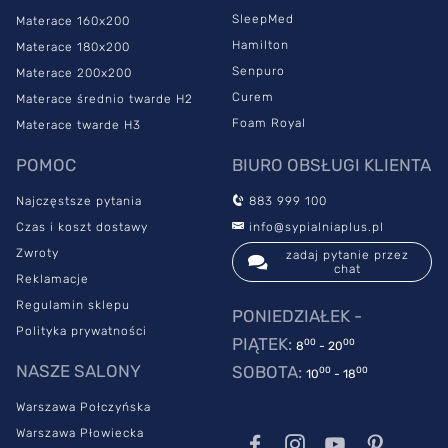
SleepMed
Materace 160x200
Hamilton
Materace 180x200
Senpuro
Materace 200x200
Curem
Materace średnio twarde H2
Foam Royal
Materace twarde H3
POMOC
BIURO OBSŁUGI KLIENTA
Najczęstsze pytania
883 999 100
Czas i koszt dostawy
info@sypialniaplus.pl
Zwroty
zadaj pytanie przez
chat
Reklamacje
Regulamin sklepu
PONIEDZIAŁEK -
Polityka prywatności
PIĄTEK:
00
00
8
- 20
NASZE SALONY
SOBOTA:
00
00
10
- 18
Warszawa Połczyńska
Warszawa Płowiecka