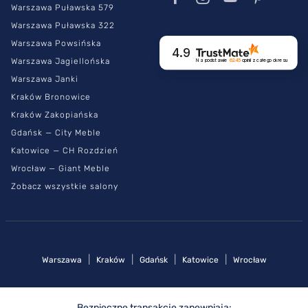
Warszawa Puławska 579
Warszawa Puławska 322
Warszawa Powsińska
4.9
Warszawa Jagiellońska
Na podstawie
6245
opinii
z całego okresu
Warszawa Janki
Kraków Bronowice
Kraków Zakopiańska
Gdańsk — City Meble
Katowice — CH Rozdzień
Wrocław — Giant Meble
Zobacz wszystkie salony
|
|
|
|
Warszawa
Kraków
Gdańsk
Katowice
Wrocław
Bezpieczne transakcje zapewniają: