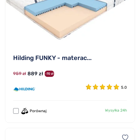
Hilding FUNKY - materac...
889 zł
959 zł
-70 zł
5.0
Wysyłka 24h
Porównaj