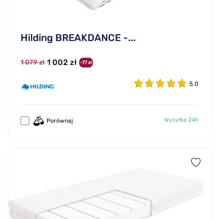
Hilding BREAKDANCE -...
1 002 zł
1 079 zł
-77 zł
5.0
Wysyłka 24h
Porównaj