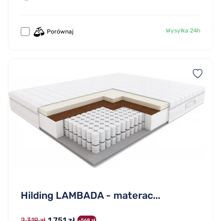
Wysyłka 24h
Porównaj
Hilding LAMBADA - materac...
1 751 zł
2 319 zł
-568 zł