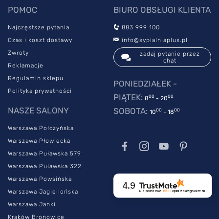
POMOC
BIURO OBSŁUGI KLIENTA
Najczęstsze pytania
883 999 100
Czas i koszt dostawy
info@sypialniaplus.pl
Zwroty
zadaj pytanie przez
chat
Reklamacje
Regulamin sklepu
PONIEDZIAŁEK -
Polityka prywatności
PIĄTEK:
00
00
8
- 20
NASZE SALONY
SOBOTA:
00
00
10
- 18
Warszawa Połczyńska
Warszawa Płowiecka
Warszawa Puławska 579
Warszawa Puławska 322
Warszawa Powsińska
4.9
Warszawa Jagiellońska
Na podstawie
6233
opinii
z całego okresu
Warszawa Janki
Kraków Bronowice