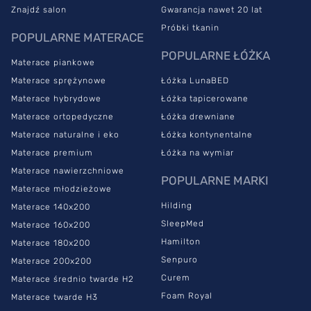
Znajdź salon
Gwarancja nawet 20 lat
Próbki tkanin
POPULARNE MATERACE
POPULARNE ŁÓŻKA
Materace piankowe
Materace sprężynowe
Łóżka LunaBED
Materace hybrydowe
Łóżka tapicerowane
Materace ortopedyczne
Łóżka drewniane
Materace naturalne i eko
Łóżka kontynentalne
Materace premium
Łóżka na wymiar
Materace nawierzchniowe
POPULARNE MARKI
Materace młodzieżowe
Hilding
Materace 140x200
SleepMed
Materace 160x200
Hamilton
Materace 180x200
Senpuro
Materace 200x200
Curem
Materace średnio twarde H2
Foam Royal
Materace twarde H3