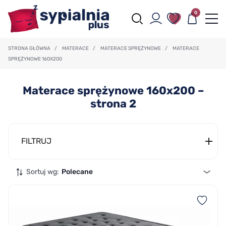
0
STRONA GŁÓWNA
/
MATERACE
/
MATERACE SPRĘŻYNOWE
/
MATERACE
SPRĘŻYNOWE 160X200
Materace sprężynowe 160x200 –
strona 2
FILTRUJ
Sortuj wg:
Polecane