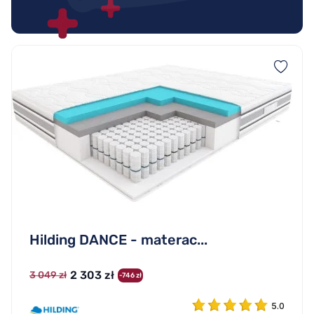
Hilding DANCE - materac...
2 303 zł
3 049 zł
-746 zł
5.0