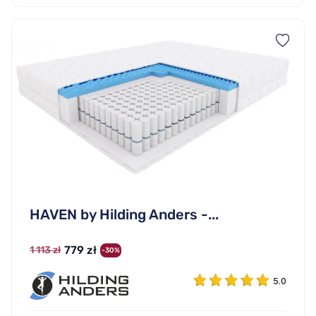
HAVEN by Hilding Anders -...
779 zł
1 113 zł
-30%
5.0