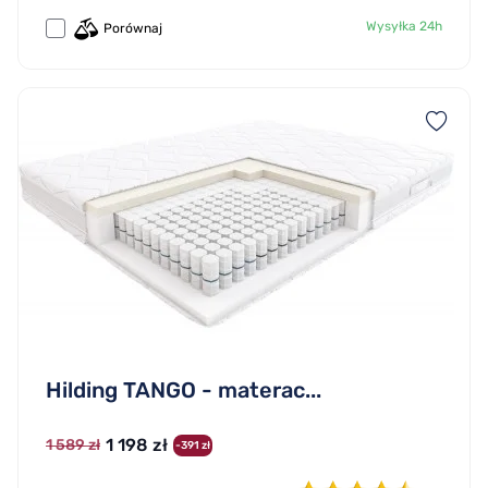
Wysyłka 24h
Porównaj
Hilding TANGO - materac...
1 198 zł
1 589 zł
-391 zł