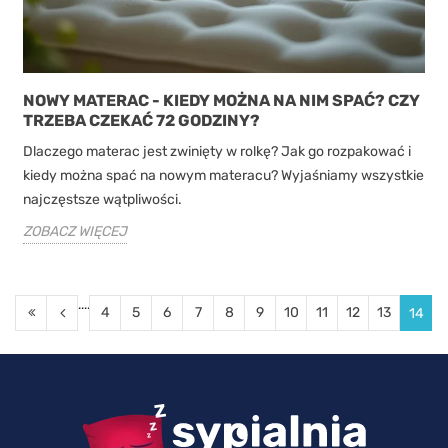
NOWY MATERAC - KIEDY MOŻNA NA NIM SPAĆ? CZY
TRZEBA CZEKAĆ 72 GODZINY?
Dlaczego materac jest zwinięty w rolkę? Jak go rozpakować i
kiedy można spać na nowym materacu? Wyjaśniamy wszystkie
najczęstsze wątpliwości.
ZOBACZ WIĘCEJ
....
4
5
6
7
8
9
10
11
12
13
14