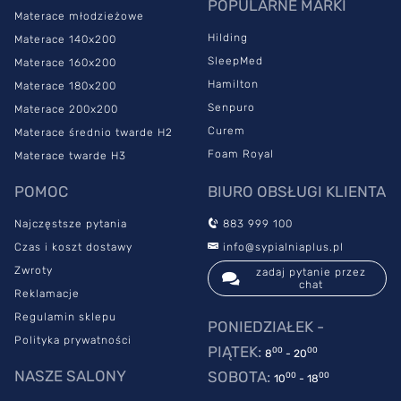
POPULARNE MARKI
Materace młodzieżowe
Hilding
Materace 140x200
SleepMed
Materace 160x200
Hamilton
Materace 180x200
Senpuro
Materace 200x200
Curem
Materace średnio twarde H2
Foam Royal
Materace twarde H3
POMOC
BIURO OBSŁUGI KLIENTA
Najczęstsze pytania
883 999 100
Czas i koszt dostawy
info@sypialniaplus.pl
Zwroty
zadaj pytanie przez
chat
Reklamacje
Regulamin sklepu
PONIEDZIAŁEK -
Polityka prywatności
PIĄTEK:
00
00
8
- 20
NASZE SALONY
SOBOTA:
00
00
10
- 18