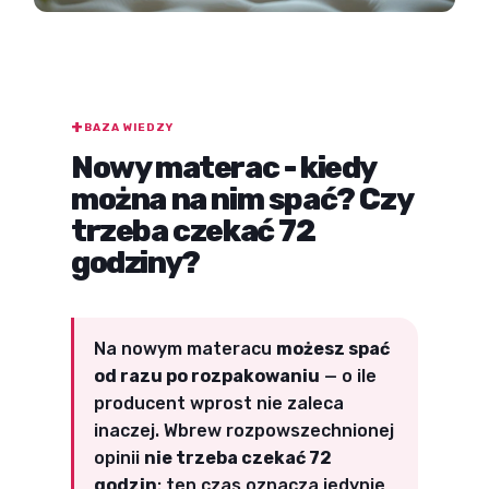
BAZA WIEDZY
Nowy materac - kiedy
można na nim spać? Czy
trzeba czekać 72
godziny?
Na nowym materacu
możesz spać
od razu po rozpakowaniu
— o ile
producent wprost nie zaleca
inaczej. Wbrew rozpowszechnionej
opinii
nie trzeba czekać 72
godzin
: ten czas oznacza jedynie