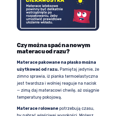
Czy można spać na nowym
materacu od razu?
Materace pakowane na płasko można
użytkować od razu.
Pamiętaj jedynie, że
zimno sprawia, iż pianka termoelastyczna
jest twardsza i wolniej reaguje na nacisk
— zimą daj materacowi chwilę, aż osiągnie
temperaturę pokojową.
Materace rolowane
potrzebują czasu,
by nabrać właściwej wysokości. Możesz