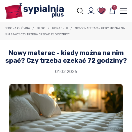
0
STRONA GŁÓWNA
/
BLOG
/
PORADNIKI
/
NOWY MATERAC - KIEDY MOŻNA NA
NIM SPAĆ? CZY TRZEBA CZEKAĆ 72 GODZINY?
Nowy materac - kiedy można na nim
spać? Czy trzeba czekać 72 godziny?
01.02.2026