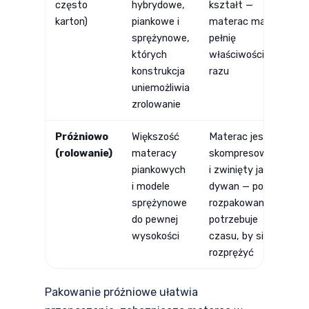
często
hybrydowe,
kształt —
karton)
piankowe i
materac ma
sprężynowe,
pełnię
których
właściwości od
konstrukcja
razu
uniemożliwia
zrolowanie
Próżniowo
Większość
Materac jest
(rolowanie)
materacy
skompresowany
piankowych
i zwinięty jak
i modele
dywan — po
sprężynowe
rozpakowaniu
do pewnej
potrzebuje
wysokości
czasu, by się
rozprężyć
Pakowanie próżniowe ułatwia