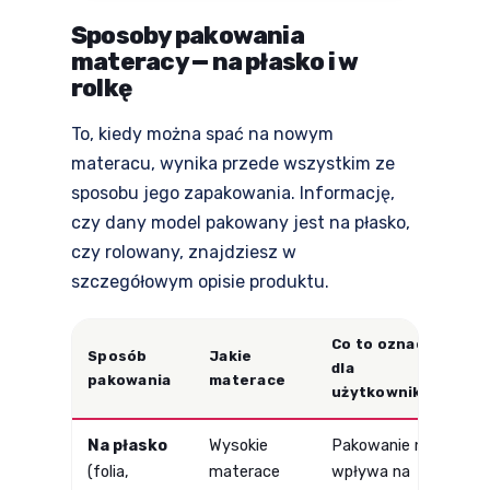
Sposoby pakowania
materacy — na płasko i w
rolkę
To, kiedy można spać na nowym
materacu, wynika przede wszystkim ze
sposobu jego zapakowania. Informację,
czy dany model pakowany jest na płasko,
czy rolowany, znajdziesz w
szczegółowym opisie produktu.
Co to oznacza
Sposób
Jakie
dla
pakowania
materace
użytkownika
Na płasko
Wysokie
Pakowanie nie
(folia,
materace
wpływa na