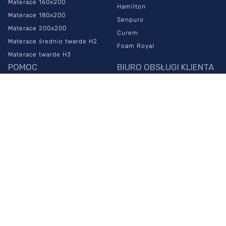
Materace 160x200
Hamilton
Materace 180x200
Senpuro
Materace 200x200
Curem
Materace średnio twarde H2
Foam Royal
Materace twarde H3
POMOC
BIURO OBSŁUGI KLIENTA
Najczęstsze pytania
883 999 100
Czas i koszt dostawy
info@sypialniaplus.pl
Zwroty
zadaj pytanie przez
chat
Reklamacje
PONIEDZIAŁEK -
Regulamin sklepu
PIĄTEK:
00
00
Polityka prywatności
8
- 20
NASZE SALONY
SOBOTA:
00
00
10
- 18
Warszawa Połczyńska
Warszawa Płowiecka
Warszawa Puławska 579
Warszawa Puławska 322