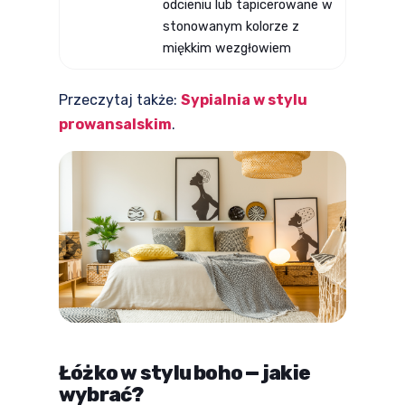
odcieniu lub tapicerowane w
stonowanym kolorze z
miękkim wezgłowiem
Przeczytaj także:
Sypialnia w stylu
prowansalskim
.
Łóżko w stylu boho — jakie
wybrać?