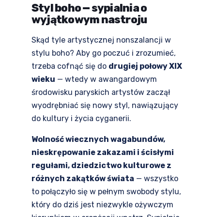
Styl boho — sypialnia o
wyjątkowym nastroju
Skąd tyle artystycznej nonszalancji w
stylu boho? Aby go poczuć i zrozumieć,
trzeba cofnąć się do
drugiej połowy XIX
wieku
— wtedy w awangardowym
środowisku paryskich artystów zaczął
wyodrębniać się nowy styl, nawiązujący
do kultury i życia cyganerii.
Wolność wiecznych wagabundów,
nieskrępowanie zakazami i ścisłymi
regułami, dziedzictwo kulturowe z
różnych zakątków świata
— wszystko
to połączyło się w pełnym swobody stylu,
który do dziś jest niezwykle ożywczym