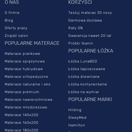
O NAS
KORZYŚCI
O firmie
Testuj materac 30 nocy
Blog
Darmowa dostawa
Oferty pracy
Raty 0%
Znajdź salon
Gwarancja nawet 20 lat
POPULARNE MATERACE
Próbki tkanin
POPULARNE ŁÓŻKA
Materace piankowe
Materace sprężynowe
Łóżka LunaBED
Materace hybrydowe
Łóżka tapicerowane
Materace ortopedyczne
Łóżka drewniane
Materace naturalne i eko
Łóżka kontynentalne
Materace premium
Łóżka na wymiar
POPULARNE MARKI
Materace nawierzchniowe
Materace młodzieżowe
Hilding
Materace 140x200
SleepMed
Materace 160x200
Hamilton
Materace 180x200