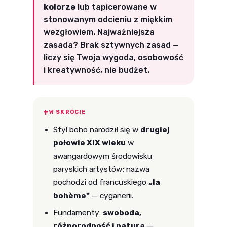
kolorze
lub tapicerowane w
stonowanym odcieniu z miękkim
wezgłowiem. Najważniejsza
zasada? Brak sztywnych zasad —
liczy się Twoja wygoda, osobowość
i kreatywność, nie budżet.
W SKRÓCIE
Styl boho narodził się w
drugiej
połowie XIX wieku
w
awangardowym środowisku
paryskich artystów; nazwa
pochodzi od francuskiego
„la
bohème"
— cyganerii.
Fundamenty:
swoboda,
różnorodność i natura
—