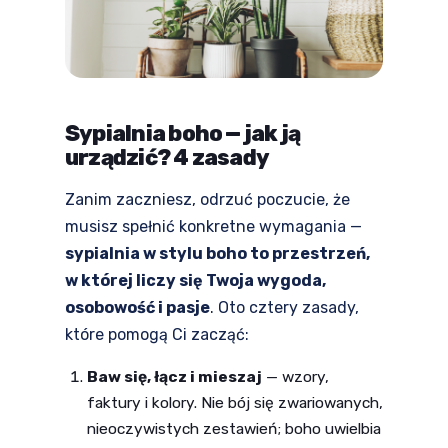
Sypialnia boho — jak ją
urządzić? 4 zasady
Zanim zaczniesz, odrzuć poczucie, że
musisz spełnić konkretne wymagania —
sypialnia w stylu boho to przestrzeń,
w której liczy się Twoja wygoda,
osobowość i pasje
. Oto cztery zasady,
które pomogą Ci zacząć:
Baw się, łącz i mieszaj
— wzory,
faktury i kolory. Nie bój się zwariowanych,
nieoczywistych zestawień; boho uwielbia