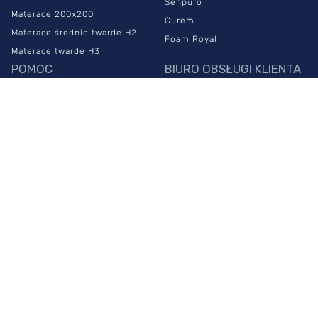
Senpuro
Materace 200x200
Curem
Materace średnio twarde H2
Foam Royal
Materace twarde H3
POMOC
BIURO OBSŁUGI KLIENTA
Najczęstsze pytania
883 999 100
Czas i koszt dostawy
info@sypialniaplus.pl
Zwroty
zadaj pytanie przez
chat
Reklamacje
PONIEDZIAŁEK -
Regulamin sklepu
PIĄTEK:
00
00
Polityka prywatności
8
- 20
NASZE SALONY
SOBOTA:
00
00
10
- 18
Warszawa Połczyńska
Warszawa Płowiecka
Warszawa Puławska 579
Warszawa Puławska 322
Warszawa Powsińska
4.9