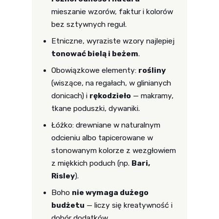
mieszanie wzorów, faktur i kolorów
bez sztywnych reguł.
Etniczne, wyraziste wzory najlepiej
tonować bielą i beżem
.
Obowiązkowe elementy:
rośliny
(wiszące, na regałach, w glinianych
donicach) i
rękodzieło
— makramy,
tkane poduszki, dywaniki.
Łóżko: drewniane w naturalnym
odcieniu albo tapicerowane w
stonowanym kolorze z wezgłowiem
z miękkich poduch (np.
Bari,
Risley
).
Boho
nie wymaga dużego
budżetu
— liczy się kreatywność i
dobór dodatków.