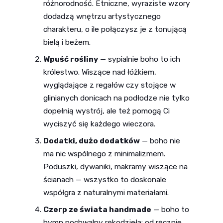
różnorodność. Etniczne, wyraziste wzory
dodadzą wnętrzu artystycznego
charakteru, o ile połączysz je z tonującą
bielą i beżem.
Wpuść rośliny
— sypialnie boho to ich
królestwo. Wiszące nad łóżkiem,
wyglądające z regałów czy stojące w
glinianych donicach na podłodze nie tylko
dopełnią wystrój, ale też pomogą Ci
wyciszyć się każdego wieczora.
Dodatki, dużo dodatków
— boho nie
ma nic wspólnego z minimalizmem.
Poduszki, dywaniki, makramy wiszące na
ścianach — wszystko to doskonale
współgra z naturalnymi materiałami.
Czerp ze świata handmade
— boho to
hymn pochwalny rękodzieła: od ręcznie