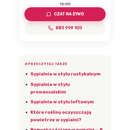
16:00
CZAT NA ŻYWO
883 999 100
PRZECZYTAJ TAKŻE
Sypialnia w stylu rustykalnym
Sypialnia w stylu
prowansalskim
Sypialnia w stylu loftowym
Które rośliny oczyszczają
powietrze w sypialni?
Pomysł na ścianę w sypialni — 8