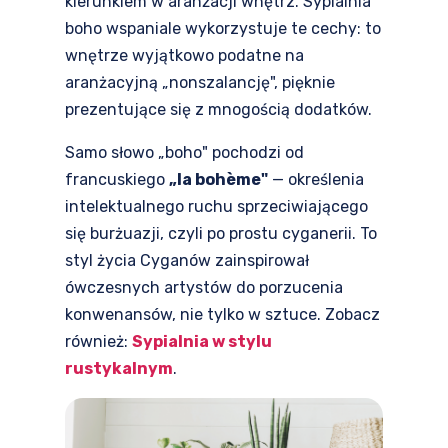
kierunkiem w aranżacji wnętrz. Sypialnia
boho wspaniale wykorzystuje te cechy: to
wnętrze wyjątkowo podatne na
aranżacyjną „nonszalancję", pięknie
prezentujące się z mnogością dodatków.
Samo słowo „boho" pochodzi od
francuskiego
„la bohème"
— określenia
intelektualnego ruchu sprzeciwiającego
się burżuazji, czyli po prostu cyganerii. To
styl życia Cyganów zainspirował
ówczesnych artystów do porzucenia
konwenansów, nie tylko w sztuce. Zobacz
również:
Sypialnia w stylu
rustykalnym
.