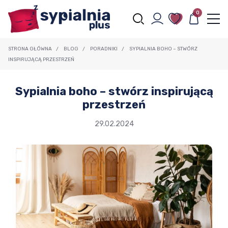
0
STRONA GŁÓWNA
/
BLOG
/
PORADNIKI
/
SYPIALNIA BOHO – STWÓRZ
INSPIRUJĄCĄ PRZESTRZEŃ
Sypialnia boho – stwórz inspirującą
przestrzeń
29.02.2024