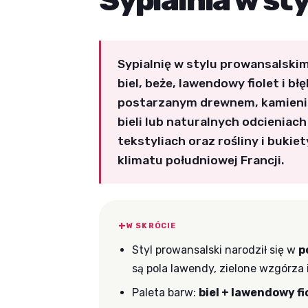
Sypialnia w st
Sypialnię w stylu prowansalskim
biel, beże, lawendowy fiolet i błę
postarzanym drewnem, kamienie
bieli lub naturalnych odcieniac
tekstyliach oraz rośliny i buki
klimatu południowej Francji.
W SKRÓCIE
Styl prowansalski narodził się w
p
są pola lawendy, zielone wzgórza 
Paleta barw:
biel + lawendowy fio