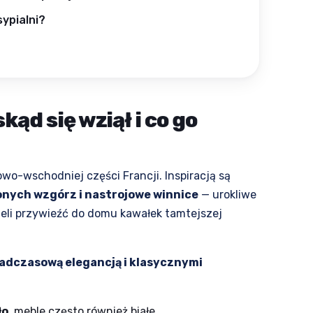
ypialni?
kąd się wziął i co go
owo-wschodniej części Francji. Inspiracją są
onych wzgórz i nastrojowe winnice
— urokliwe
ieli przywieźć do domu kawałek tamtejszej
adczasową elegancją i klasycznymi
ło
, meble często również białe,