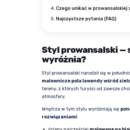
Czego unikać w prowansalskiej s
Najczęstsze pytania (FAQ)
Styl prowansalski — s
wyróżnia?
Styl prowansalski narodził się w południ
malownicze pola lawendy wśród ziel
tereny, z których turyści od zawsze chc
atmosfery.
Wnętrza w tym stylu wyróżniają się
pon
rozwiązaniami
:
ściany najczęściej
malowane na bia