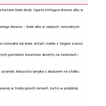
postarzane białe deski, tapeta imitująca drewno albo w
zanego drewna — białe albo w ciepłych, naturalnych
 naturalne lub białe; antyki i meble z targów staroci
snych pastelach, kwiatowe akcenty na zasłonach i
żyrandol, klasyczna lampka z abażurem na stoliku
owansji w tradycyjnych ramach, lustro w podobnej