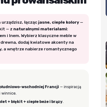
ylu prowansalskim
 urządzisz, łącząc
jasne, ciepłe kolory
—
kit — z
naturalnymi materiałami
:
m i lnem. Wybierz klasyczne meble w
h drewna, dodaj kwiatowe akcenty na
ety, a wnętrze nabierze romantycznego
ołudniowo-wschodniej Francji
— inspiracją
i winnice.
let + błękit + ciepłe beże i brązy
.