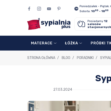
Poniedziałek - Piątek:
00
00
Sobota:
10
- 18
Posiadamy
12
salonów
stacjonarnyc
MATERACE
ŁÓŻKA
PRÓBKI T
STRONA GŁÓWNA
/
BLOG
/
PORADNIKI
/
SYPIA
Syp
27.03.2024