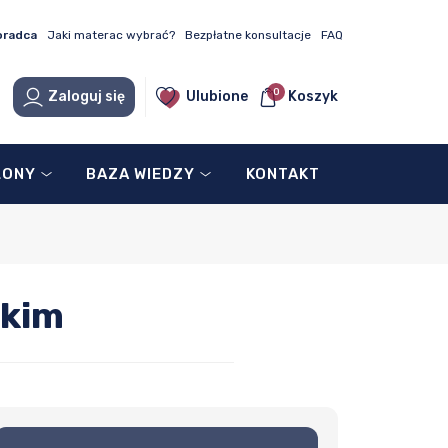
oradca
Jaki materac wybrać?
Bezpłatne konsultacje
FAQ
0
Zaloguj się
Ulubione
Koszyk
LONY
BAZA WIEDZY
KONTAKT
skim