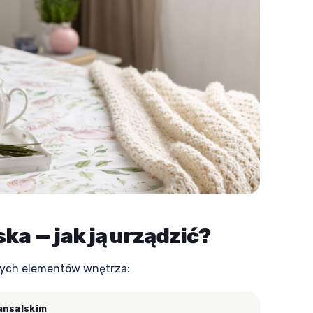
ka — jak ją urządzić?
nych elementów wnętrza:
ansalskim