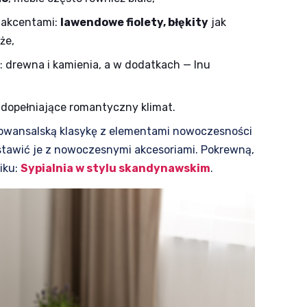
i akcentami:
lawendowe fiolety, błękity
jak
że,
: drewna i kamienia, a w dodatkach — lnu
 dopełniające romantyczny klimat.
rowansalską klasykę z elementami nowoczesności
stawić je z nowoczesnymi akcesoriami. Pokrewną,
iku:
Sypialnia w stylu skandynawskim
.