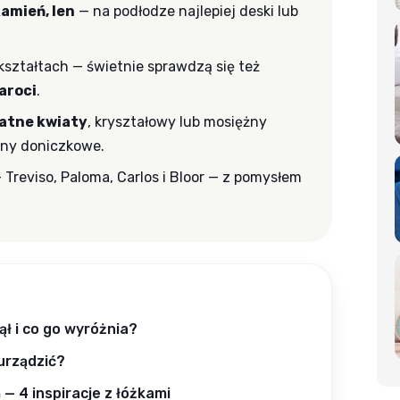
amień, len
— na podłodze najlepiej deski lub
kształtach — świetnie sprawdzą się też
aroci
.
katne kwiaty
, kryształowy lub mosiężny
liny doniczkowe.
 Treviso, Paloma, Carlos i Bloor — z pomysłem
ął i co go wyróżnia?
 urządzić?
— 4 inspiracje z łóżkami