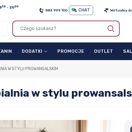
00
00
8
- 20
CHAT
883 999 100
Wirtualny d
h
KANIN
DODATKI
PROMOCJE
OUTLET
SA
LNIA W STYLU PROWANSALSKIM
ialnia w stylu prowansal