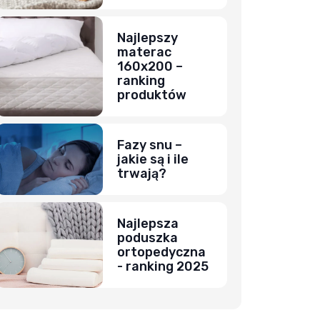
Najlepszy
materac
160x200 –
ranking
produktów
Fazy snu –
jakie są i ile
trwają?
Najlepsza
poduszka
ortopedyczna
- ranking 2025