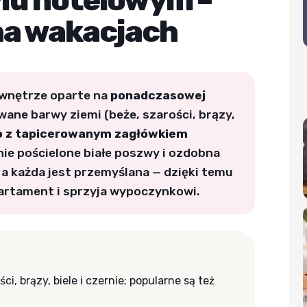
ylu hotelowym –
 na wakacjach
 wnętrze oparte na
ponadczasowej
wane barwy ziemi (beże, szarości, brązy,
ko z tapicerowanym zagłówkiem
ie pościelone białe poszwy i ozdobna
, a każda jest przemyślana — dzięki temu
artament i sprzyja wypoczynkowi.
i, brązy, biele i czernie; popularne są też