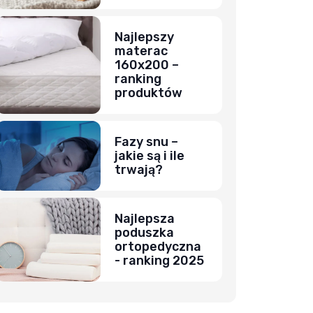
Najlepszy
materac
160x200 –
ranking
produktów
Fazy snu –
jakie są i ile
trwają?
Najlepsza
poduszka
ortopedyczna
- ranking 2025