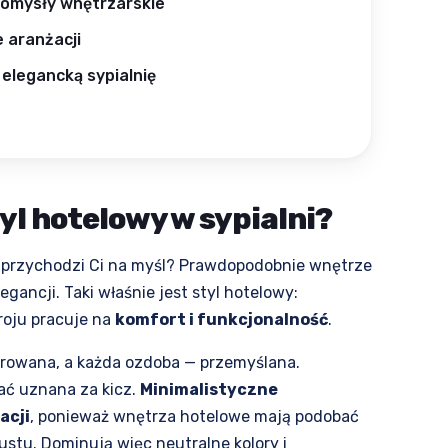
pomysły wnętrzarskie
 aranżacji
elegancką sypialnię
yl hotelowy w sypialni?
 przychodzi Ci na myśl? Prawdopodobnie wnętrze
ancji. Taki właśnie jest styl hotelowy:
roju pracuje na
komfort i funkcjonalność
.
orowana, a każda ozdoba — przemyślana.
ać uznana za kicz.
Minimalistyczne
acji
, ponieważ wnętrza hotelowe mają podobać
ustu. Dominują więc neutralne kolory i