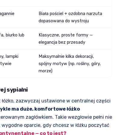
nagannie
Biała pościel + ozdobna narzuta
dopasowana do wystroju
a, biurko lub
Klasyczne, proste formy —
elegancja bez przesady
ny, lampki
Maksymalnie kilka dekoracji,
otywie
spójny motyw (np. rośliny, góry,
morze)
j sypialni
 łóżko, zazwyczaj ustawione w centralnej części
wykle ma duże, komfortowe łóżko
cerowanym zagłówkiem. Takie wezgłowie pełni nie
ż wygodne oparcie, gdy chcesz w łóżku poczytać
ontynentalne — co to jest?