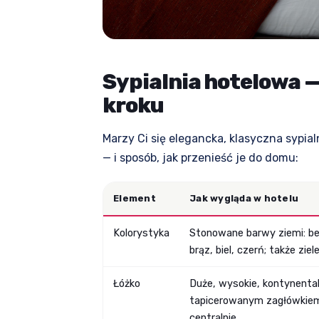
Sypialnia hotelowa — 
kroku
Marzy Ci się elegancka, klasyczna sypia
— i sposób, jak przenieść je do domu:
Element
Jak wygląda w hotelu
Kolorystyka
Stonowane barwy ziemi: be
brąz, biel, czerń; także ziele
Łóżko
Duże, wysokie, kontynental
tapicerowanym zagłówkiem
centralnie