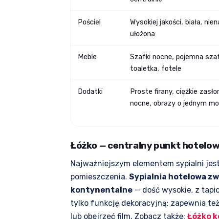
Pościel
Wysokiej jakości, biała, nie
ułożona
Meble
Szafki nocne, pojemna szaf
toaletka, fotele
Dodatki
Proste firany, ciężkie zasło
nocne, obrazy o jednym m
Łóżko — centralny punkt hotelowe
Najważniejszym elementem sypialni jest
pomieszczenia.
Sypialnia hotelowa z
kontynentalne
— dość wysokie, z tapi
tylko funkcję dekoracyjną: zapewnia te
lub obejrzeć film. Zobacz także:
Łóżko k