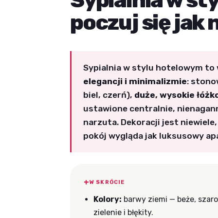
Sypialnia w st
poczuj się jak
Sypialnia w stylu hotelowym to
elegancji i minimalizmie
: stono
biel, czerń),
duże, wysokie łóż
ustawione centralnie, nienagann
narzuta. Dekoracji jest niewiele
pokój wygląda jak luksusowy ap
W SKRÓCIE
Kolory:
barwy ziemi — beże, szarośc
zielenie i błękity.