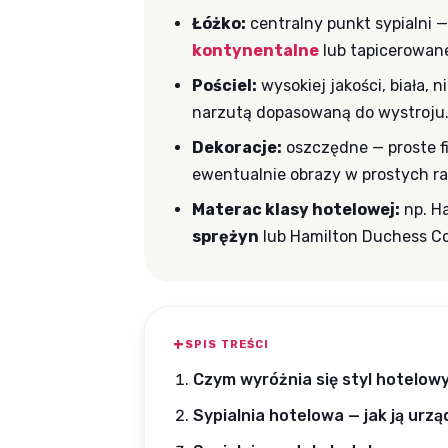
Łóżko:
centralny punkt sypialni 
kontynentalne
lub tapicerowan
Pościel:
wysokiej jakości, biała,
narzutą dopasowaną do wystroju
Dekoracje:
oszczędne — proste fi
ewentualnie obrazy w prostych r
Materac klasy hotelowej:
np. Ha
sprężyn
lub Hamilton Duchess C
SPIS TREŚCI
Czym wyróżnia się styl hotelowy
Sypialnia hotelowa — jak ją urzą