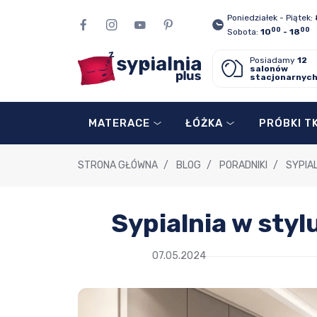
Poniedziałek - Piątek:
00
00
Sobota:
10
- 18
Posiadamy
12
salonów
stacjonarnyc
MATERACE
ŁÓŻKA
PRÓBKI T
STRONA GŁÓWNA
/
BLOG
/
PORADNIKI
/
SYPIA
Sypialnia w styl
07.05.2024