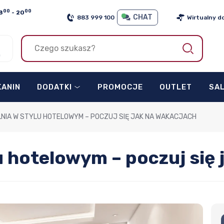
00
00
8
- 20
CHAT
883 999 100
Wirtualny d
h
KANIN
DODATKI
PROMOCJE
OUTLET
SA
LNIA W STYLU HOTELOWYM – POCZUJ SIĘ JAK NA WAKACJACH
u hotelowym – poczuj się