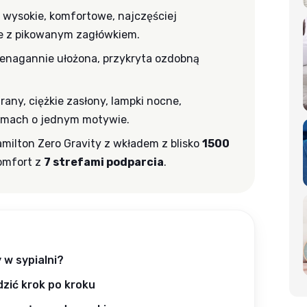
— wysokie, komfortowe, najczęściej
e z pikowanym zagłówkiem.
 nienagannie ułożona, przykryta ozdobną
.
rany, ciężkie zasłony, lampki nocne,
amach o jednym motywie.
milton Zero Gravity z wkładem z blisko
1500
omfort z
7 strefami podparcia
.
 w sypialni?
dzić krok po kroku