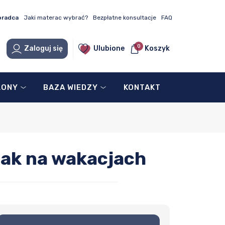
oradca
Jaki materac wybrać?
Bezpłatne konsultacje
FAQ
0
Zaloguj się
Ulubione
Koszyk
LONY
BAZA WIEDZY
KONTAKT
 jak na wakacjach