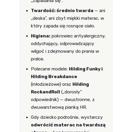
„zapadania się".
Twardość: średnio twarda
— ani
„deska", ani zbyt miękki materac, w
który zapada się rosnące ciało.
Higiena:
pokrowiec antyalergiczny,
oddychający, odprowadzający
wilgoć i zdejmowany do prania w
pralce.
Polecane modele:
Hilding Funky i
Hilding Breakdance
(młodzieżowe) oraz
Hilding
RockandRoll
(„dorosły"
odpowiednik) — dwustronne, z
dwuwarstwową pianką HR.
Gdy dziecko podrośnie, wystarczy
odwrócić materac na twardszą