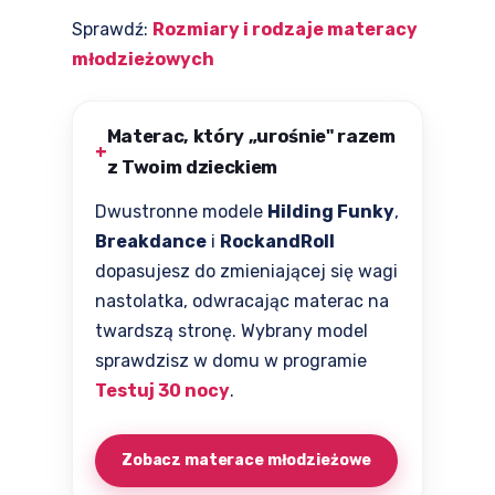
Sprawdź:
Rozmiary i rodzaje materacy
młodzieżowych
Materac, który „urośnie" razem
z Twoim dzieckiem
Dwustronne modele
Hilding Funky
,
Breakdance
i
RockandRoll
dopasujesz do zmieniającej się wagi
nastolatka, odwracając materac na
twardszą stronę. Wybrany model
sprawdzisz w domu w programie
Testuj 30 nocy
.
Zobacz materace młodzieżowe