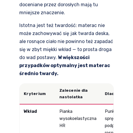
doceniane przez dorosłych mają tu
mniejsze znaczenie.
Istotna jest też twardość: materac nie
może zachowywać się jak twarda deska,
ale rosnące ciało nie powinno też zapadać
się w zbyt miękki wkład — to prosta droga
do wad postawy.
W większości
przypadków optymalny jest materac
średnio twardy.
Zalecenie dla
Kryterium
Dlaczego
nastolatka
Wkład
Pianka
Punktowe,
wysokoelastyczna
sprężyste
HR
podparcie
rosnącego