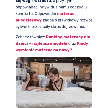
się wagi i wzrostu
, a przy tym
odpowiadać indywidualnemu odczuciu
komfortu. Odpowiedni
materac
młodzieżowy
zadba o prawidłowy rozwój
sylwetki przez cały okres dojrzewania.
Zobacz również:
Ranking materacy dla
dzieci — najlepsze modele
oraz
Kiedy
wymienić materac na nowy?