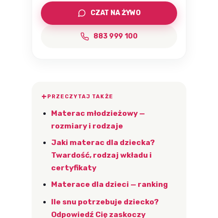
CZAT NA ŻYWO
883 999 100
PRZECZYTAJ TAKŻE
Materac młodzieżowy —
rozmiary i rodzaje
Jaki materac dla dziecka?
Twardość, rodzaj wkładu i
certyfikaty
Materace dla dzieci — ranking
Ile snu potrzebuje dziecko?
Odpowiedź Cię zaskoczy