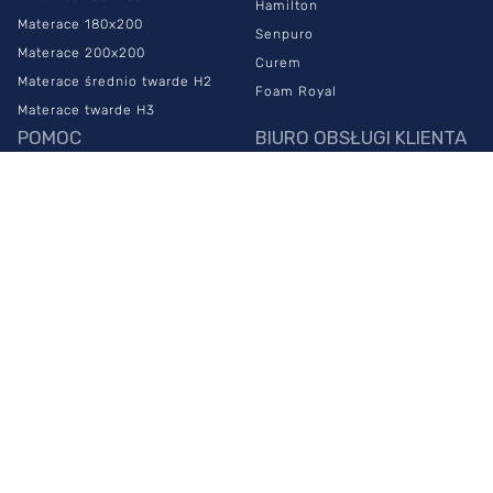
Hamilton
Materace 180x200
Senpuro
Materace 200x200
Curem
Materace średnio twarde H2
Foam Royal
Materace twarde H3
POMOC
BIURO OBSŁUGI KLIENTA
Najczęstsze pytania
883 999 100
Czas i koszt dostawy
info@sypialniaplus.pl
Zwroty
zadaj pytanie przez
chat
Reklamacje
PONIEDZIAŁEK -
Regulamin sklepu
PIĄTEK:
00
00
Polityka prywatności
8
- 20
NASZE SALONY
SOBOTA:
00
00
10
- 18
Warszawa Połczyńska
Warszawa Płowiecka
Warszawa Puławska 579
Warszawa Puławska 322