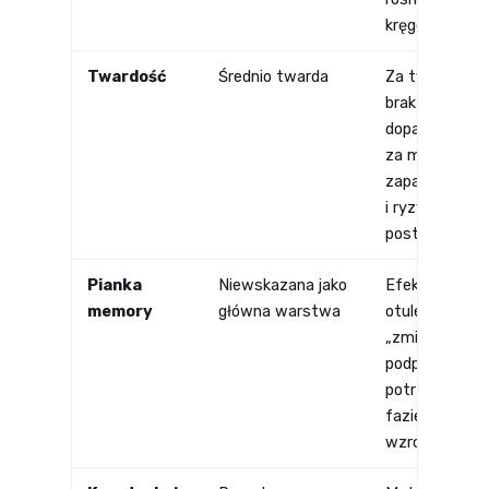
kręgosłupa
Twardość
Średnio twarda
Za twardy =
brak
dopasowania;
za miękki =
zapadanie się
i ryzyko wad
postawy
Pianka
Niewskazana jako
Efekt
memory
główna warstwa
otulenia
„zmiękcza"
podparcie
potrzebne w
fazie
wzrostu