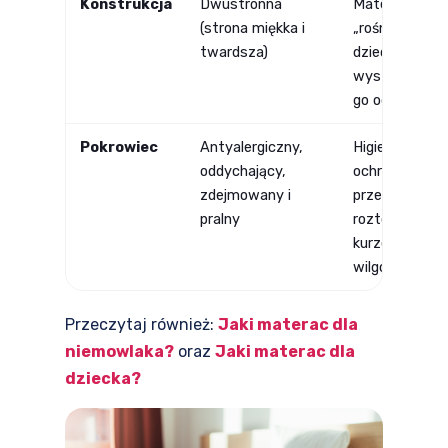
Konstrukcja
Dwustronna
Materac
(strona miękka i
„rośnie" z
twardsza)
dzieckiem —
wystarczy
go odwrócić
Pokrowiec
Antyalergiczny,
Higiena snu,
oddychający,
ochrona
zdejmowany i
przed
pralny
roztoczami,
kurzem i
wilgocią
Przeczytaj również:
Jaki materac dla
niemowlaka?
oraz
Jaki materac dla
dziecka?