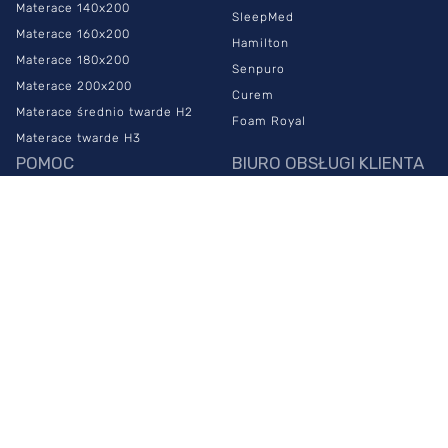
Materace 140x200
SleepMed
Materace 160x200
Hamilton
Materace 180x200
Senpuro
Materace 200x200
Curem
Materace średnio twarde H2
Foam Royal
Materace twarde H3
POMOC
BIURO OBSŁUGI KLIENTA
Najczęstsze pytania
883 999 100
Czas i koszt dostawy
info@sypialniaplus.pl
Zwroty
zadaj pytanie przez
chat
Reklamacje
PONIEDZIAŁEK -
Regulamin sklepu
PIĄTEK:
00
00
Polityka prywatności
8
- 20
NASZE SALONY
SOBOTA:
00
00
10
- 18
Warszawa Połczyńska
Warszawa Płowiecka
Warszawa Puławska 579