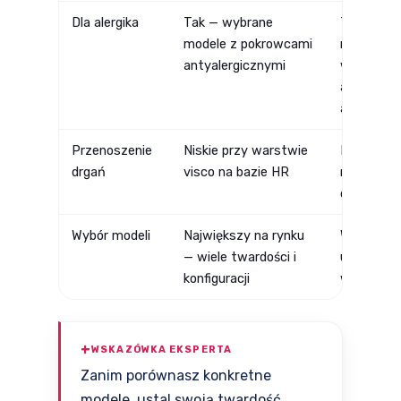
Dla alergika
Tak — wybrane
Tak —
modele z pokrowcami
naturalne
antyalergicznymi
właściwoś
antygrzybi
antybakte
Przenoszenie
Niskie przy warstwie
Niskie — l
drgań
visco na bazie HR
nie przeno
drgań
Wybór modeli
Największy na rynku
Węższy, a
— wiele twardości i
unikalnyc
konfiguracji
właściwoś
WSKAZÓWKA EKSPERTA
Zanim porównasz konkretne
modele, ustal swoją twardość.