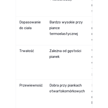
materacy
sprężyno
Dopasowanie
Bardzo wysokie przy
Punktowa
do ciała
piance
reakcja na
termoelastycznej
nacisk, be
efektu otu
Trwałość
Zależna od gęstości
Wysoka
pianek
odporność
odkształc
— długa
żywotnoś
Przewiewność
Dobra przy piankach
Bardzo do
otwartokomórkowych
dzięki
nacięciom
kanaliko