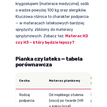
kręgosłupem (materace medyczne), osób
o wadze powyżej 100 kg oraz alergików.
Kluczowa różnica to charakter podparcia
— w materacach lateksowych bardziej
sprężysty, zbliżony do materacy
sprężynowych. Zobacz też:
Materac H2
czy H3 — który będzie lepszy?
Pianka czy lateks — tabela
porównawcza
Materac
Cecha
Materac piankowy
lateksow
Rodzaj
Od miękkiego otulenia
Sprężyste
podparcia
(visco) po twarde (HR
punktowe
+ kokos/sizal)
zbliżone d