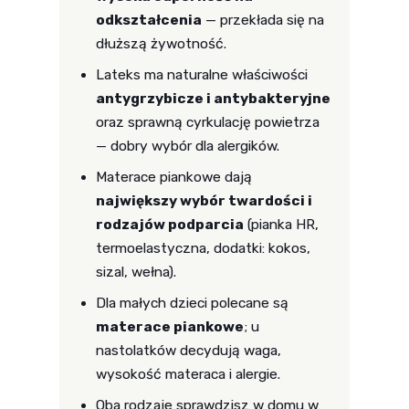
odkształcenia
— przekłada się na
dłuższą żywotność.
Lateks ma naturalne właściwości
antygrzybicze i antybakteryjne
oraz sprawną cyrkulację powietrza
— dobry wybór dla alergików.
Materace piankowe dają
największy wybór twardości i
rodzajów podparcia
(pianka HR,
termoelastyczna, dodatki: kokos,
sizal, wełna).
Dla małych dzieci polecane są
materace piankowe
; u
nastolatków decydują waga,
wysokość materaca i alergie.
Oba rodzaje sprawdzisz w domu w