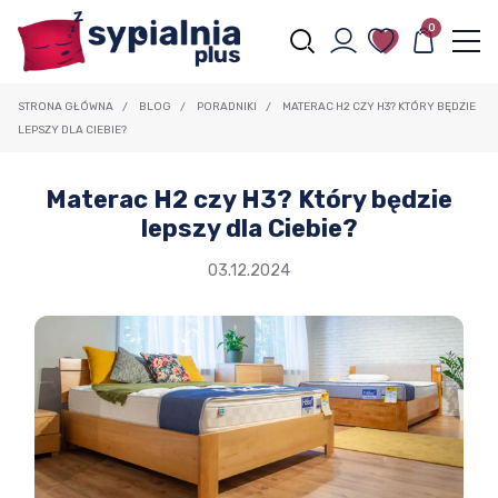
0
STRONA GŁÓWNA
/
BLOG
/
PORADNIKI
/
MATERAC H2 CZY H3? KTÓRY BĘDZIE
LEPSZY DLA CIEBIE?
Materac H2 czy H3? Który będzie
lepszy dla Ciebie?
03.12.2024