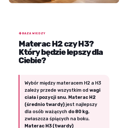
BAZA WIEDZY
Materac H2 czy H3?
Który będzie lepszy dla
Ciebie?
Wybór między materacem H2 a H3
zależy przede wszystkim od
wagi
ciała i pozycji snu
.
Materac H2
(średnio twardy)
jest najlepszy
dla osób ważących
do 80 kg
,
zwłaszcza śpiących na boku.
Materac H3 (twardy)