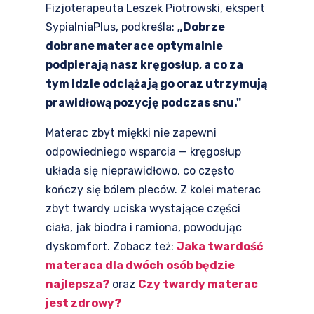
Fizjoterapeuta Leszek Piotrowski, ekspert
SypialniaPlus, podkreśla:
„Dobrze
dobrane materace optymalnie
podpierają nasz kręgosłup, a co za
tym idzie odciążają go oraz utrzymują
prawidłową pozycję podczas snu."
Materac zbyt miękki nie zapewni
odpowiedniego wsparcia — kręgosłup
układa się nieprawidłowo, co często
kończy się bólem pleców. Z kolei materac
zbyt twardy uciska wystające części
ciała, jak biodra i ramiona, powodując
dyskomfort. Zobacz też:
Jaka twardość
materaca dla dwóch osób będzie
najlepsza?
oraz
Czy twardy materac
jest zdrowy?