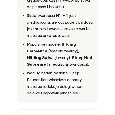
kręgosłupa, częsty wybór śpiących
na plecach i brzuchu.
Skala twardości H1–H4 jest
ujednolicona, ale odczucie twardości
jest subiektywne — zawsze warto
materac przetestować.
Popularne modele:
Hilding
Flamenco
(średnio twardy),
Hilding Salsa
(twardy),
SleepMed
Supreme
(z regulacją twardości).
Według badań National Sleep
Foundation właściwie dobrany
materac redukuje dolegliwości
bólowe i poprawia jakość snu.