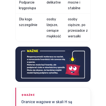
Podparcie
delikatne
mocne i
kręgosłupa
stabilne
Dla kogo
osoby
osoby
szczególnie
lżejsze,
cięższe, po
ceniące
przesiadce z
miękkość
wersalki
WAŻNE
Granice wagowe w skali H są