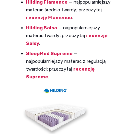
Hilding Flamenco
— najpopularniejszy
materac średnio twardy; przeczytaj
recenzję Flamenco
.
Hilding Salsa
— najpopularniejszy
materac twardy; przeczytaj
recenzję
Salsy
.
SleepMed Supreme
—
najpopularniejszy materac z regulacją
twardości; przeczytaj
recenzję
Supreme
.