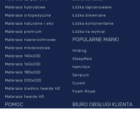
Materace hybrydowe
Łóżka tapicerowane
Materace ortopedyczne
Łóżka drewniane
Materace naturalne i eko
Łóżka kontynentalne
Materace premium
Łóżka na wymiar
POPULARNE MARKI
Materace nawierzchniowe
Materace młodzieżowe
Hilding
Materace 140x200
SleepMed
Materace 160x200
Hamilton
Materace 180x200
Senpuro
Materace 200x200
Curem
Materace średnio twarde H2
Foam Royal
Materace twarde H3
POMOC
BIURO OBSŁUGI KLIENTA
Najczęstsze pytania
883 999 100
Czas i koszt dostawy
info@sypialniaplus.pl
Zwroty
zadaj pytanie przez
chat
Reklamacje