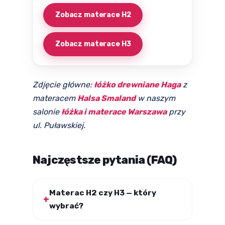
Zobacz materace H2
Zobacz materace H3
Zdjęcie główne:
łóżko drewniane Haga
z
materacem
Halsa Smaland
w naszym
salonie
łóżka i materace Warszawa
przy
ul. Puławskiej.
Najczęstsze pytania (FAQ)
Materac H2 czy H3 — który
wybrać?