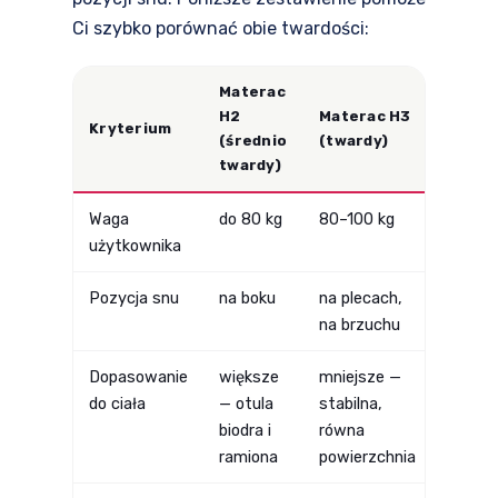
Ci szybko porównać obie twardości:
Materac
H2
Materac H3
Kryterium
(średnio
(twardy)
twardy)
Waga
do 80 kg
80–100 kg
użytkownika
Pozycja snu
na boku
na plecach,
na brzuchu
Dopasowanie
większe
mniejsze —
do ciała
— otula
stabilna,
biodra i
równa
ramiona
powierzchnia