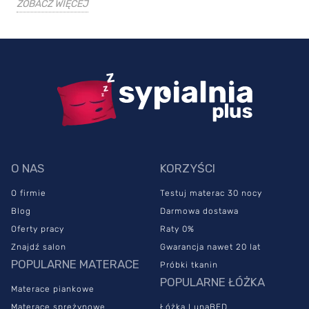
ZOBACZ WIĘCEJ
O NAS
KORZYŚCI
O firmie
Testuj materac 30 nocy
Blog
Darmowa dostawa
Oferty pracy
Raty 0%
Znajdź salon
Gwarancja nawet 20 lat
POPULARNE MATERACE
Próbki tkanin
POPULARNE ŁÓŻKA
Materace piankowe
Materace sprężynowe
Łóżka LunaBED