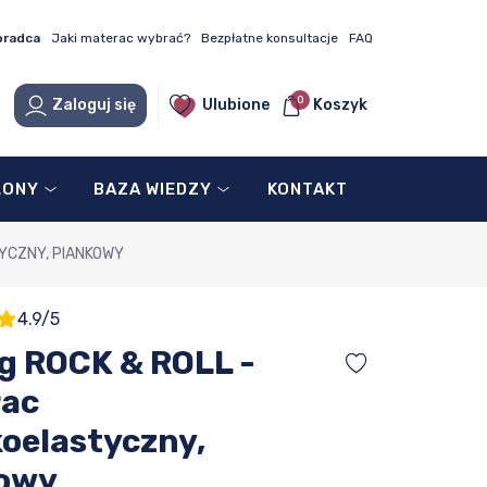
oradca
Jaki materac wybrać?
Bezpłatne konsultacje
FAQ
0
Zaloguj się
Ulubione
Koszyk
LONY
BAZA WIEDZY
KONTAKT
YCZNY, PIANKOWY
4.9/5
ng ROCK & ROLL -
ac
oelastyczny,
owy