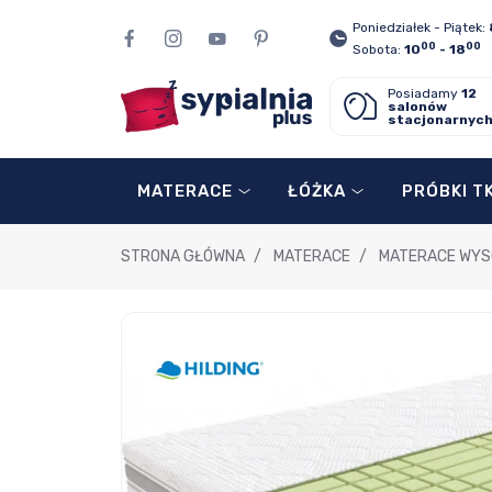
Poniedziałek - Piątek:
00
00
Sobota:
10
- 18
Posiadamy
12
salonów
stacjonarnyc
MATERACE
ŁÓŻKA
PRÓBKI T
STRONA GŁÓWNA
/
MATERACE
/
MATERACE WYS