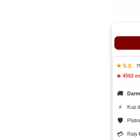
★ 5.0
7
🔥 4502 o
🚚
Darm
⚡
Kup 
🛡️
Płat
💳
Raty