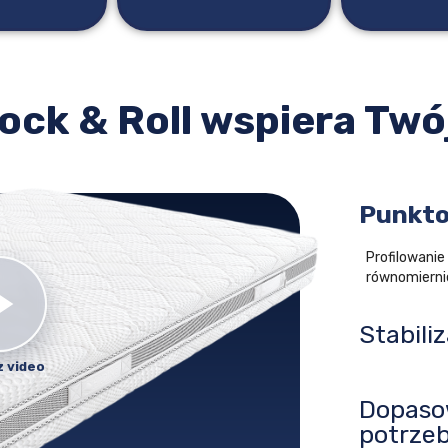
ock & Roll wspiera Twó
Punkto
Profilowanie
równomiernie
Stabili
Dopaso
potrze