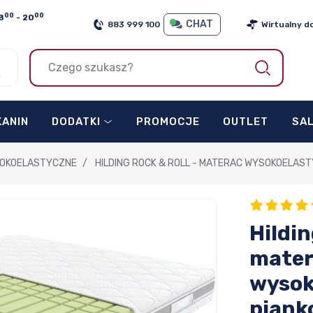
00
00
8
- 20
CHAT
883 999 100
Wirtualny d
h
KANIN
DODATKI
PROMOCJE
OUTLET
SA
OKOELASTYCZNE
/
HILDING ROCK & ROLL - MATERAC WYSOKOELAST
Hildi
mater
wysok
piank