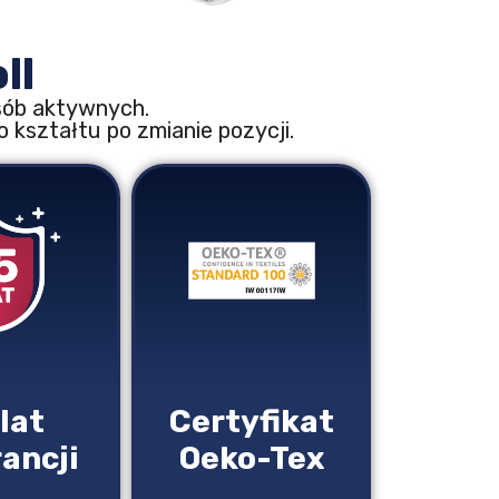
ll
osób aktywnych.
kształtu po zmianie pozycji.
 lat
Certyfikat
ancji
Oeko-Tex