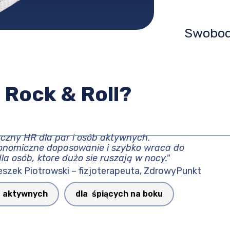
Swobod
 Rock & Roll?
yczny HR dla par i osób aktywnych.
onomiczne dopasowanie i szybko wraca do
la osób, ktore dużo sie ruszają w nocy."
eszek Piotrowski – fizjoterapeuta,
ZdrowyPunkt
a aktywnych
dla śpiących na boku