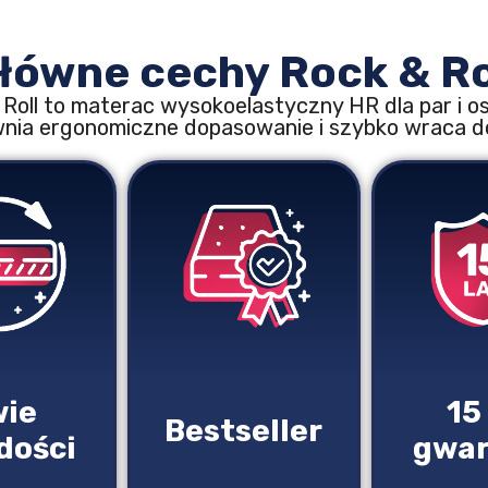
łówne cechy Rock & Ro
 Roll to materac wysokoelastyczny HR dla par i 
nia ergonomiczne dopasowanie i szybko wraca do 
ie
15
Bestseller
dości
gwar