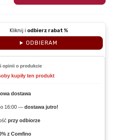
Kliknij i
odbierz rabat %
ODBIERAM
5 opinii o produkcie
soby kupiły ten produkt
owa dostawa
do 16:00 —
dostawa jutro!
ność
przy odbiorze
0% z Comfino