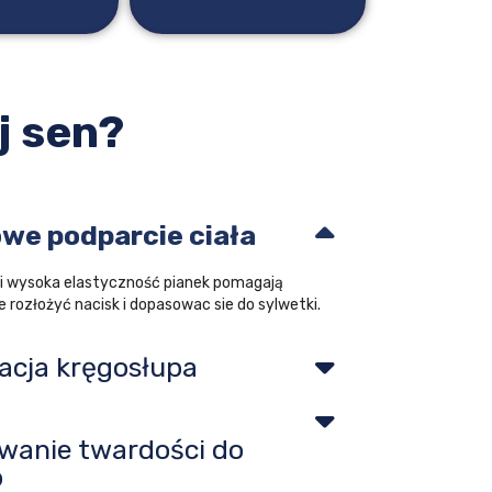
j sen?
we podparcie ciała
 i wysoka elastyczność pianek pomagają
 rozłożyć nacisk i dopasowac sie do sylwetki.
zacja kręgosłupa
wanie twardości do
b