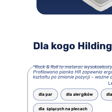
Dla kogo Hilding
"Rock & Roll to materac wysokoelast
Profilowana pianka HR zapewnia erg
kształtu po zmianie pozycji – ważne d
L
dla par
dla alergików
dl
dla śpiących na plecach