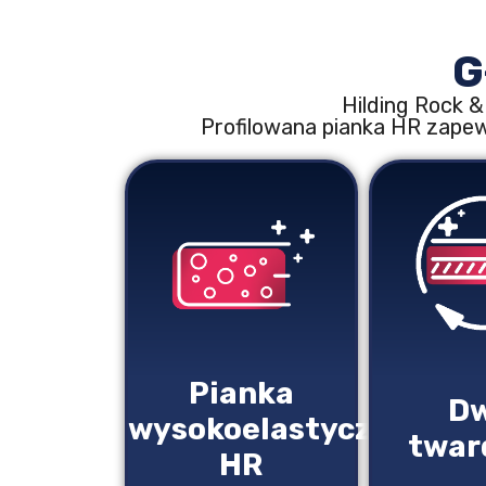
G
Hilding Rock &
Profilowana pianka HR zapew
Pianka
Dw
wysokoelastyczna
twar
HR