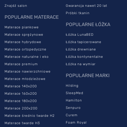
Znajdź salon
Gwarancja nawet 20 lat
Próbki tkanin
POPULARNE MATERACE
POPULARNE ŁÓŻKA
Materace piankowe
Materace sprężynowe
Łóżka LunaBED
Materace hybrydowe
Łóżka tapicerowane
Materace ortopedyczne
Łóżka drewniane
Materace naturalne i eko
Łóżka kontynentalne
Materace premium
Łóżka na wymiar
Materace nawierzchniowe
POPULARNE MARKI
Materace młodzieżowe
Hilding
Materace 140x200
SleepMed
Materace 160x200
Hamilton
Materace 180x200
Senpuro
Materace 200x200
Curem
Materace średnio twarde H2
Foam Royal
Materace twarde H3