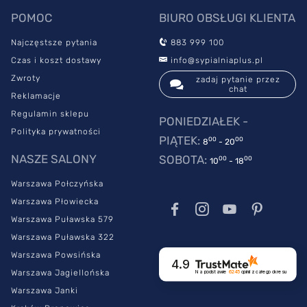
POMOC
BIURO OBSŁUGI KLIENTA
Najczęstsze pytania
883 999 100
Czas i koszt dostawy
info@sypialniaplus.pl
Zwroty
zadaj pytanie przez
chat
Reklamacje
Regulamin sklepu
PONIEDZIAŁEK -
Polityka prywatności
PIĄTEK:
00
00
8
- 20
NASZE SALONY
SOBOTA:
00
00
10
- 18
Warszawa Połczyńska
Warszawa Płowiecka
Warszawa Puławska 579
Warszawa Puławska 322
Warszawa Powsińska
4.9
Warszawa Jagiellońska
Na podstawie
6245
opinii
z całego okresu
Warszawa Janki