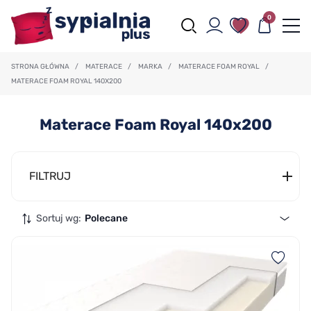
0
STRONA GŁÓWNA
/
MATERACE
/
MARKA
/
MATERACE FOAM ROYAL
/
MATERACE FOAM ROYAL 140X200
Materace Foam Royal 140x200
FILTRUJ
Sortuj wg:
Polecane