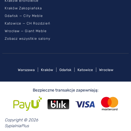
Kraków Bronowice
Kraków Zakopiańska
Gdańsk — City Meble
Katowice — CH Rozdzień
Wrocław — Giant Meble
Zobacz wszystkie salony
|
|
|
|
Warszawa
Kraków
Gdańsk
Katowice
Wrocław
Bezpieczne transakcje zapewniają:
Copyright © 2026
SypialniaPlus