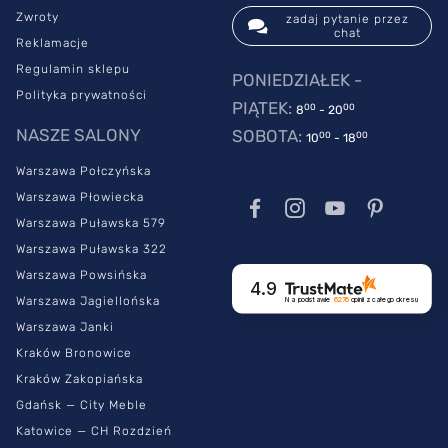
Zwroty
zadaj pytanie przez
chat
Reklamacje
Regulamin sklepu
PONIEDZIAŁEK -
Polityka prywatności
PIĄTEK:
00
00
8
- 20
NASZE SALONY
SOBOTA:
00
00
10
- 18
Warszawa Połczyńska
Warszawa Płowiecka
Warszawa Puławska 579
Warszawa Puławska 322
Warszawa Powsińska
4.9
Warszawa Jagiellońska
Na podstawie
6276
opinii
z całego okresu
Warszawa Janki
Kraków Bronowice
Kraków Zakopiańska
Gdańsk — City Meble
Katowice — CH Rozdzień