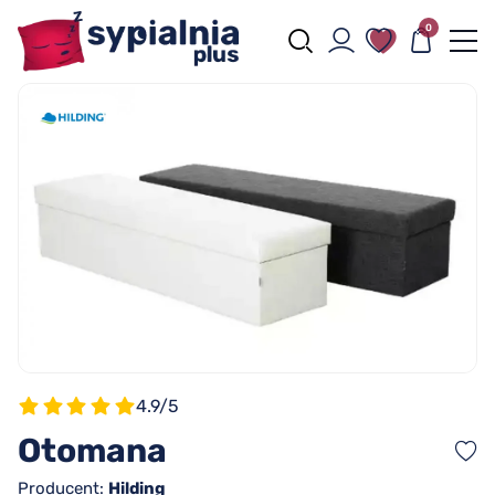
0
4.9/5
Otomana
Producent:
Hilding