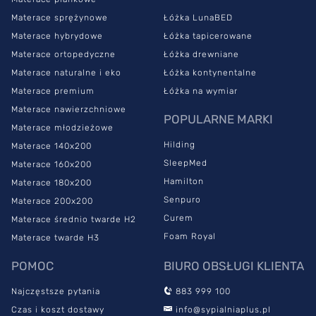
Materace sprężynowe
Łóżka LunaBED
Materace hybrydowe
Łóżka tapicerowane
Materace ortopedyczne
Łóżka drewniane
Materace naturalne i eko
Łóżka kontynentalne
Materace premium
Łóżka na wymiar
Materace nawierzchniowe
POPULARNE MARKI
Materace młodzieżowe
Hilding
Materace 140x200
SleepMed
Materace 160x200
Hamilton
Materace 180x200
Senpuro
Materace 200x200
Curem
Materace średnio twarde H2
Foam Royal
Materace twarde H3
POMOC
BIURO OBSŁUGI KLIENTA
Najczęstsze pytania
883 999 100
Czas i koszt dostawy
info@sypialniaplus.pl