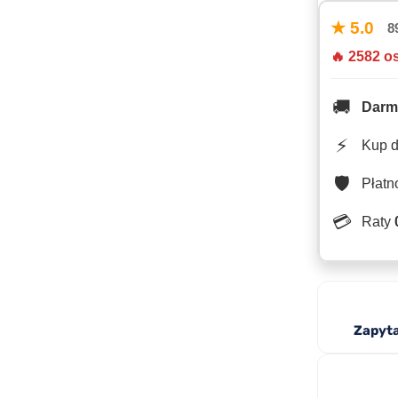
★ 5.0
8
🔥 2582 o
🚚
Darm
⚡
Kup 
🛡️
Płat
💳
Raty
Zapyta