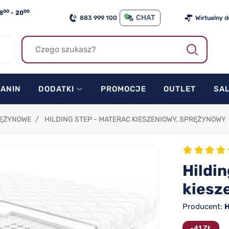
00
00
8
- 20
CHAT
883 999 100
Wirtualny 
KANIN
DODATKI
PROMOCJE
OUTLET
SA
RĘŻYNOWE
/
HILDING STEP - MATERAC KIESZENIOWY, SPRĘŻYNOWY
Hildi
kiesz
Producent:
H
-41 ZŁ