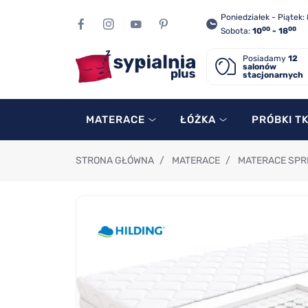
Poniedziałek - Piątek:
00
00
Sobota:
10
- 18
Posiadamy
12
salonów
stacjonarnych
MATERACE
ŁÓŻKA
PRÓBKI T
STRONA GŁÓWNA
/
MATERACE
/
MATERACE SP