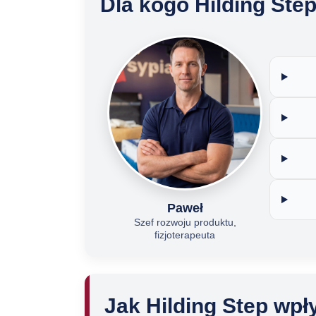
Dla kogo Hilding Step
Paweł
Szef rozwoju produktu,
fizjoterapeuta
Jak Hilding Step wpł