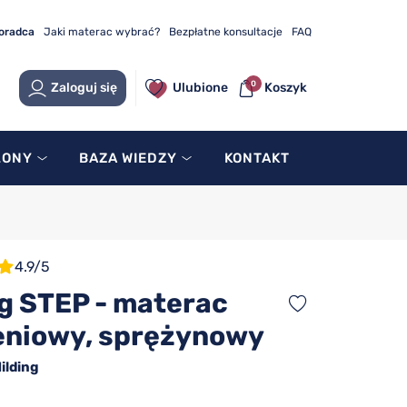
doradca
Jaki materac wybrać?
Bezpłatne konsultacje
FAQ
0
Zaloguj się
Ulubione
Koszyk
LONY
BAZA WIEDZY
KONTAKT
4.9/5
ng STEP - materac
eniowy, sprężynowy
ilding