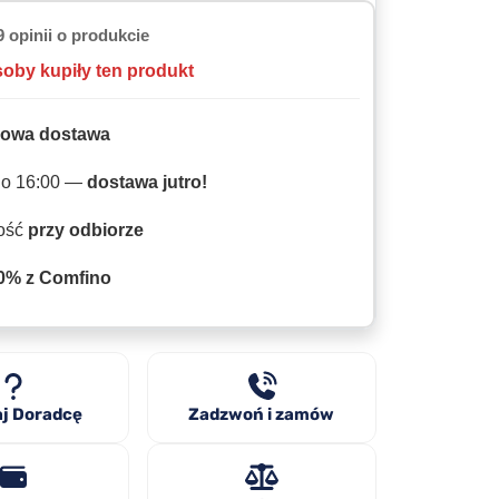
9 opinii o produkcie
soby kupiły ten produkt
owa dostawa
do 16:00 —
dostawa jutro!
ność
przy odbiorze
0% z Comfino
j Doradcę
Zadzwoń i zamów