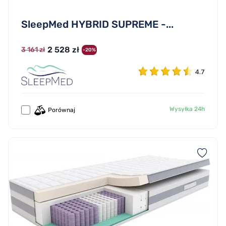
SleepMed HYBRID SUPREME -...
2 528 zł
3 161 zł
-20%
4.7
Wysyłka 24h
Porównaj