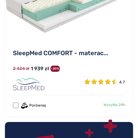
SleepMed COMFORT - materac...
1 939 zł
2 424 zł
-20%
4.7
Wysyłka 24h
Porównaj