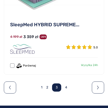
SleepMed HYBRID SUPREME...
3 359 zł
4 199 zł
-20%
5.0
Wysyłka 24h
Porównaj
1
2
3
4