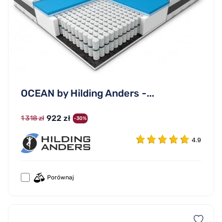
OCEAN by Hilding Anders -...
922 zł
1 318 zł
-30%
4.9
Porównaj