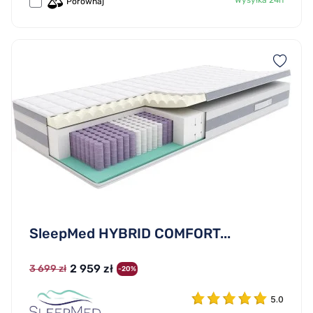
Porównaj
SleepMed HYBRID COMFORT...
2 959 zł
3 699 zł
-20%
5.0