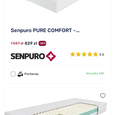
Senpuro PURE COMFORT -...
829 zł
1 037 zł
-20%
5.0
Wysyłka 24h
Porównaj