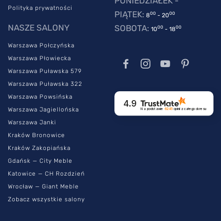
PONIEDZIAŁEK -
Polityka prywatności
PIĄTEK:
00
00
8
- 20
NASZE SALONY
SOBOTA:
00
00
10
- 18
Warszawa Połczyńska
Warszawa Płowiecka
Warszawa Puławska 579
Warszawa Puławska 322
Warszawa Powsińska
4.9
Warszawa Jagiellońska
Na podstawie
6245
opinii
z całego okresu
Warszawa Janki
Kraków Bronowice
Kraków Zakopiańska
Gdańsk — City Meble
Katowice — CH Rozdzień
Wrocław — Giant Meble
Zobacz wszystkie salony