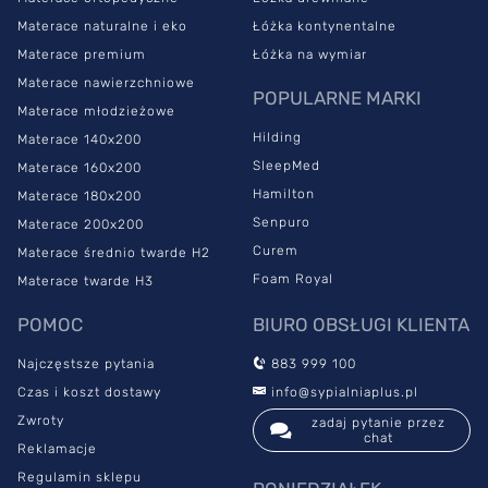
Materace naturalne i eko
Łóżka kontynentalne
Materace premium
Łóżka na wymiar
Materace nawierzchniowe
POPULARNE MARKI
Materace młodzieżowe
Hilding
Materace 140x200
SleepMed
Materace 160x200
Hamilton
Materace 180x200
Senpuro
Materace 200x200
Curem
Materace średnio twarde H2
Foam Royal
Materace twarde H3
POMOC
BIURO OBSŁUGI KLIENTA
Najczęstsze pytania
883 999 100
Czas i koszt dostawy
info@sypialniaplus.pl
Zwroty
zadaj pytanie przez
chat
Reklamacje
Regulamin sklepu