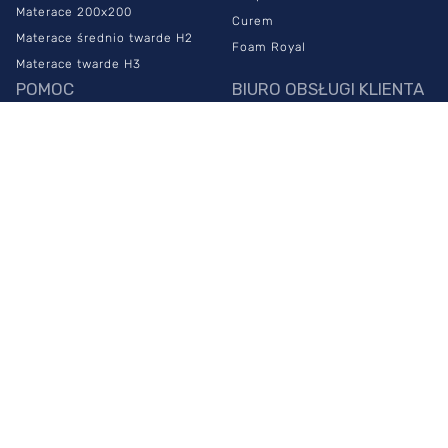
Materace 200x200
Curem
Materace średnio twarde H2
Foam Royal
Materace twarde H3
POMOC
BIURO OBSŁUGI KLIENTA
Najczęstsze pytania
883 999 100
Czas i koszt dostawy
info@sypialniaplus.pl
Zwroty
zadaj pytanie przez
chat
Reklamacje
PONIEDZIAŁEK -
Regulamin sklepu
PIĄTEK:
00
00
Polityka prywatności
8
- 20
NASZE SALONY
SOBOTA:
00
00
10
- 18
Warszawa Połczyńska
Warszawa Płowiecka
Warszawa Puławska 579
Warszawa Puławska 322
Warszawa Powsińska
4.9
Warszawa Jagiellońska
Na podstawie
6229
opinii
z całego okresu