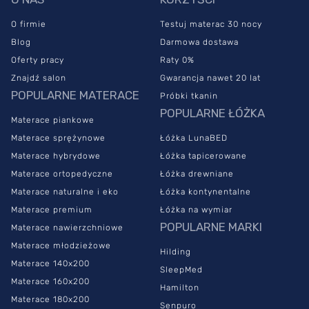
O firmie
Testuj materac 30 nocy
Blog
Darmowa dostawa
Oferty pracy
Raty 0%
Znajdź salon
Gwarancja nawet 20 lat
POPULARNE MATERACE
Próbki tkanin
POPULARNE ŁÓŻKA
Materace piankowe
Materace sprężynowe
Łóżka LunaBED
Materace hybrydowe
Łóżka tapicerowane
Materace ortopedyczne
Łóżka drewniane
Materace naturalne i eko
Łóżka kontynentalne
Materace premium
Łóżka na wymiar
POPULARNE MARKI
Materace nawierzchniowe
Materace młodzieżowe
Hilding
Materace 140x200
SleepMed
Materace 160x200
Hamilton
Materace 180x200
Senpuro