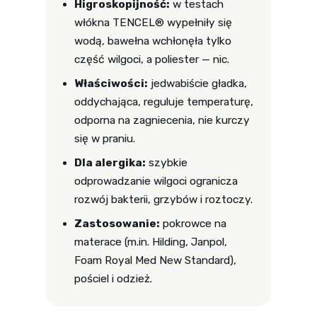
Higroskopijność:
w testach
włókna TENCEL® wypełniły się
wodą, bawełna wchłonęła tylko
część wilgoci, a poliester — nic.
Właściwości:
jedwabiście gładka,
oddychająca, reguluje temperaturę,
odporna na zagniecenia, nie kurczy
się w praniu.
Dla alergika:
szybkie
odprowadzanie wilgoci ogranicza
rozwój bakterii, grzybów i roztoczy.
Zastosowanie:
pokrowce na
materace (m.in. Hilding, Janpol,
Foam Royal Med New Standard),
pościel i odzież.