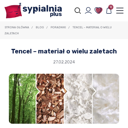
0
STRONA GŁÓWNA
/
BLOG
/
PORADNIKI
/
TENCEL – MATERIAŁ O WIELU
ZALETACH
Tencel – materiał o wielu zaletach
27.02.2024