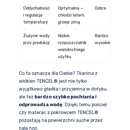
Oddychalność
Optymalna —
Dobra
Sła
i regulacja
chłodzi latem,
prz
temperatury
grzeje zimą
Zużycie wody
Niskie,
Bardzo
Nis
przy produkcji
rozpuszczalnik
wysokie
sur
wielokrotnego
ro
użytku
Co to oznacza dla Ciebie? Tkanina z
włókien TENCEL® jest nie tylko
wyjątkowo gładka i przyjemna w dotyku,
ale też
bardzo szybko pochłania i
odprowadza wodę
. Dzięki temu pościel
czy materac z pokrowcem TENCEL®
pozostają na powierzchni suche przez
całą noc.