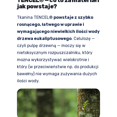
TENCEL® — co to za materiał i
jak powstaje?
Tkanina TENCEL®
powstaje z szybko
rosnącego, łatwego w uprawie i
wymagającego niewielkich ilości wody
drzewa eukaliptusowego
. Celulozę —
czyli pulpę drzewną — moczy się w
nietoksycznym rozpuszczalniku, który
można wykorzystywać wielokrotnie i
który (w przeciwieństwie np. do produkcji
bawełny) nie wymaga zużywania dużych
ilości wody.