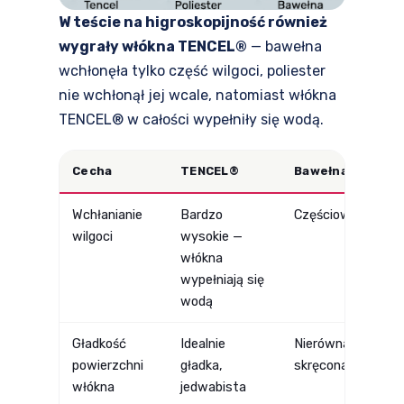
W teście na higroskopijność również
wygrały włókna TENCEL®
— bawełna
wchłonęła tylko część wilgoci, poliester
nie wchłonął jej wcale, natomiast włókna
TENCEL® w całości wypełniły się wodą.
Cecha
TENCEL®
Bawełna
Pol
Wchłanianie
Bardzo
Częściowe
Bra
wilgoci
wysokie —
włókna
wypełniają się
wodą
Gładkość
Idealnie
Nierówna,
Gła
powierzchni
gładka,
skręcona
„pl
włókna
jedwabista
w 