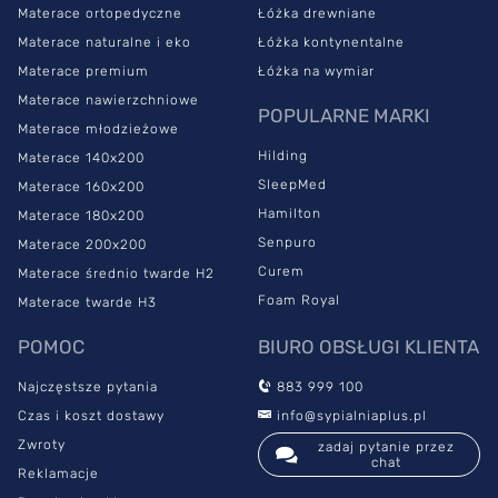
Materace ortopedyczne
Łóżka drewniane
Materace naturalne i eko
Łóżka kontynentalne
Materace premium
Łóżka na wymiar
Materace nawierzchniowe
POPULARNE MARKI
Materace młodzieżowe
Hilding
Materace 140x200
SleepMed
Materace 160x200
Hamilton
Materace 180x200
Senpuro
Materace 200x200
Curem
Materace średnio twarde H2
Foam Royal
Materace twarde H3
POMOC
BIURO OBSŁUGI KLIENTA
Najczęstsze pytania
883 999 100
Czas i koszt dostawy
info@sypialniaplus.pl
Zwroty
zadaj pytanie przez
chat
Reklamacje