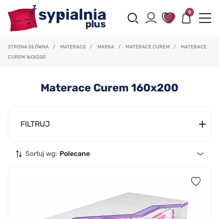
0
STRONA GŁÓWNA
/
MATERACE
/
MARKA
/
MATERACE CUREM
/
MATERACE
CUREM 160X200
Materace Curem 160x200
FILTRUJ
Sortuj wg:
Polecane