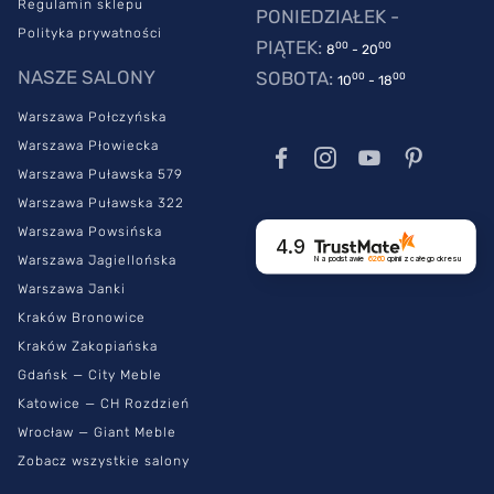
Regulamin sklepu
PONIEDZIAŁEK -
Polityka prywatności
PIĄTEK:
00
00
8
- 20
NASZE SALONY
SOBOTA:
00
00
10
- 18
Warszawa Połczyńska
Warszawa Płowiecka
Warszawa Puławska 579
Warszawa Puławska 322
Warszawa Powsińska
4.9
Warszawa Jagiellońska
Na podstawie
6260
opinii
z całego okresu
Warszawa Janki
Kraków Bronowice
Kraków Zakopiańska
Gdańsk — City Meble
Katowice — CH Rozdzień
Wrocław — Giant Meble
Zobacz wszystkie salony