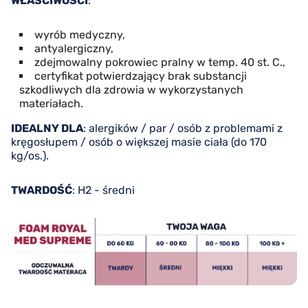
WŁAŚCIWOŚCI
:
wyrób medyczny,
antyalergiczny,
zdejmowalny pokrowiec pralny w temp. 40 st. C.,
certyfikat potwierdzający brak substancji
szkodliwych dla zdrowia w wykorzystanych
materiałach.
IDEALNY DLA
: alergików / par / osób z problemami z
kręgosłupem / osób o większej masie ciała (do 170
kg/os.).
TWARDOŚĆ
: H2 - średni