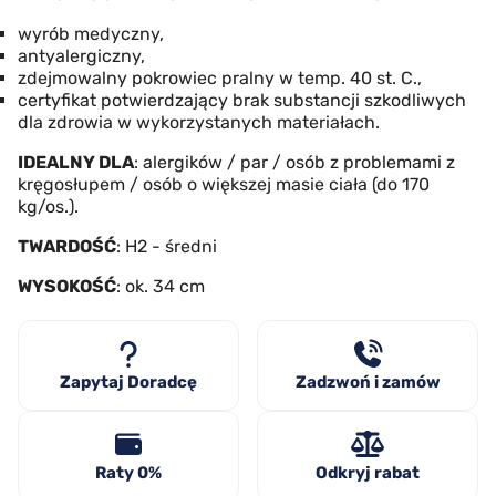
wyrób medyczny,
antyalergiczny,
zdejmowalny pokrowiec pralny w temp. 40 st. C.,
certyfikat potwierdzający brak substancji szkodliwych
dla zdrowia w wykorzystanych materiałach.
IDEALNY DLA
: alergików / par / osób z problemami z
kręgosłupem / osób o większej masie ciała (do 170
kg/os.).
TWARDOŚĆ
: H2 - średni
WYSOKOŚĆ
: ok. 34 cm
Zapytaj Doradcę
Zadzwoń i zamów
Raty 0%
Odkryj rabat