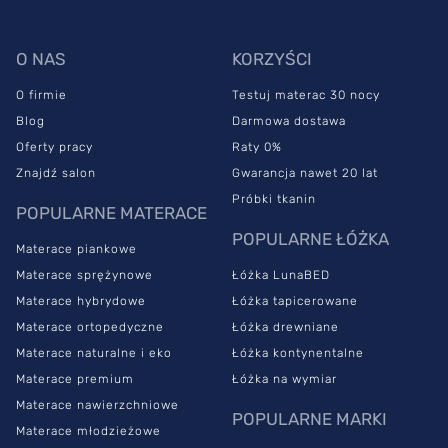
bezpieczny w użytkowaniu. Powierzchnia zapewni Ci komfort,
nawet jeśli zmagasz się z bólami kręgosłupa. Materac medyczny
podpiera wszystkie części ciała równomiernie bez wywoływania
O NAS
KORZYŚCI
nacisku zwrotnego. Dzięki temu poprawia krążenie krwi w
organizmie.
O firmie
Testuj materac 30 nocy
Blog
Darmowa dostawa
Materac z pianki termoelastycznej znajduje zastosowanie w
Oferty pracy
Raty 0%
przypadku osób cierpiących na wady postawy. Model przydaje
się w profilaktyce dyskopatii oraz zapobiega przeciążeniu
Znajdź salon
Gwarancja nawet 20 lat
kręgosłupa.
Próbki tkanin
POPULARNE MATERACE
Jest to także
materac antyalergiczny
. Założony na niego
POPULARNE ŁÓŻKA
Materace piankowe
pokrowiec Coolmax
jest nowoczesną tkaniną, która jest
obojętna dla skóry człowieka, dlatego nie wywołuje reakcji
Materace sprężynowe
Łóżka LunaBED
alergicznej. Dzianina świetnie przewodzi ciepło, dlatego model z
Materace hybrydowe
Łóżka tapicerowane
pianki termoelastycznej dobrze spełnia swoje zadanie.
Materace ortopedyczne
Łóżka drewniane
Materac MED SUPREME –
Materace naturalne i eko
Łóżka kontynentalne
Materace premium
Łóżka na wymiar
dlaczego warto go wybrać?
Materace nawierzchniowe
POPULARNE MARKI
Materace młodzieżowe