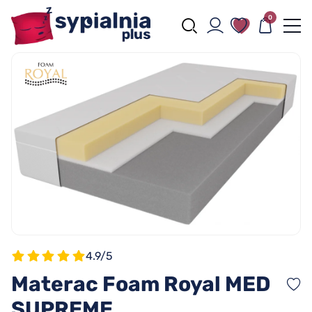
0
4.9/5
Materac Foam Royal MED
SUPREME