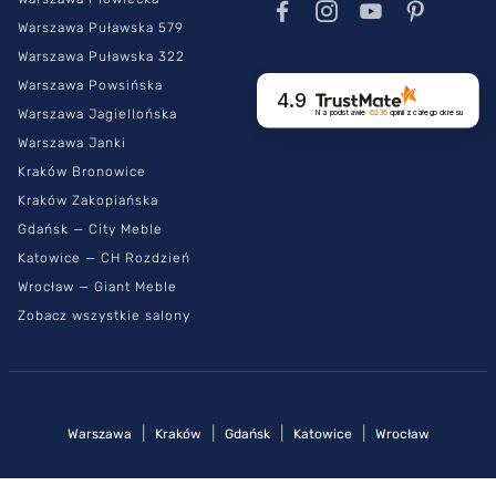
Warszawa Puławska 579
Warszawa Puławska 322
Warszawa Powsińska
4.9
Warszawa Jagiellońska
Na podstawie
6236
opinii
z całego okresu
Warszawa Janki
Kraków Bronowice
Kraków Zakopiańska
Gdańsk — City Meble
Katowice — CH Rozdzień
Wrocław — Giant Meble
Zobacz wszystkie salony
|
|
|
|
Warszawa
Kraków
Gdańsk
Katowice
Wrocław