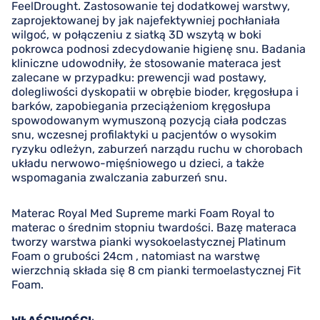
FeelDrought. Zastosowanie tej dodatkowej warstwy,
zaprojektowanej by jak najefektywniej pochłaniała
wilgoć, w połączeniu z siatką 3D wszytą w boki
pokrowca podnosi zdecydowanie higienę snu. Badania
kliniczne udowodniły, że stosowanie materaca jest
zalecane w przypadku: prewencji wad postawy,
dolegliwości dyskopatii w obrębie bioder, kręgosłupa i
barków, zapobiegania przeciążeniom kręgosłupa
spowodowanym wymuszoną pozycją ciała podczas
snu, wczesnej profilaktyki u pacjentów o wysokim
ryzyku odleżyn, zaburzeń narządu ruchu w chorobach
układu nerwowo-mięśniowego u dzieci, a także
wspomagania zwalczania zaburzeń snu.
Materac Royal Med Supreme marki Foam Royal to
materac o średnim stopniu twardości. Bazę materaca
tworzy warstwa pianki wysokoelastycznej Platinum
Foam o grubości 24cm , natomiast na warstwę
wierzchnią składa się 8 cm pianki termoelastycznej Fit
Foam.