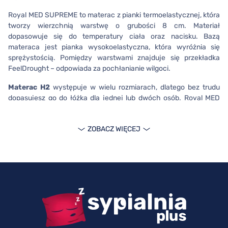
Royal MED SUPREME to materac z pianki termoelastycznej, która
tworzy wierzchnią warstwę o grubości 8 cm. Materiał
dopasowuje się do temperatury ciała oraz nacisku. Bazą
materaca jest pianka wysokoelastyczna, która wyróżnia się
sprężystością. Pomiędzy warstwami znajduje się przekładka
FeelDrought – odpowiada za pochłanianie wilgoci.
Materac H2
występuje w wielu rozmiarach, dlatego bez trudu
dopasujesz go do łóżka dla jednej lub dwóch osób. Royal MED
SUPREME jest dostępny w wariantach:
80x200, 90x200,
100x200, 120x200, 140x200, 160x200, 180x200,
ZOBACZ WIĘCEJ
200x200 cm
. Budowa materaca pozwala na podtrzymanie
osoby o wadze nawet do 170 kg.
Dowiedz się więcej o materacu z
pokrowcem Coolmax
Foam Royal MED SUPREME to model medyczny
, co daje Ci
pewność, że produkt spełnia restrykcyjne normy i jest