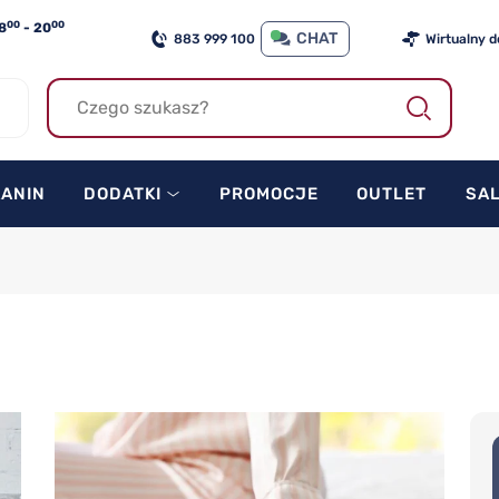
00
00
8
- 20
CHAT
883 999 100
Wirtualny 
KANIN
DODATKI
PROMOCJE
OUTLET
SA