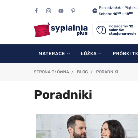
Poniedziałek - Piątek:
00
00
Sobota:
10
- 18
Posiadamy
12
salonów
stacjonarnych
MATERACE
ŁÓŻKA
PRÓBKI T
STRONA GŁÓWNA
/
BLOG
/
PORADNIKI
Poradniki